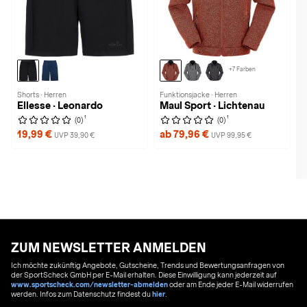
+7 Farben
Shorts · Herren
Funktionsjacke · Herren
Ellesse · Leonardo
Maul Sport · Lichtenau
1
1
(0)
(0)
19,99 €
ab 79,96 €
UVP 39,90 €
UVP 99,95 €
ZUM NEWSLETTER ANMELDEN
Ich möchte zukünftig Angebote, Gutscheine, Trends und Bewertungsanfragen von
der SportScheck GmbH per E-Mail erhalten. Diese Einwilligung kann jederzeit auf
www.sportscheck.com/newsletter-abmelden
oder am Ende jeder E-Mail widerrufen
werden. Infos zum Datenschutz findest du
hier
.