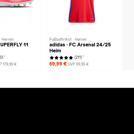
· Herren
Fußballtrikot · Herren
SUPERFLY 11
adidas · FC Arsenal 24/25
Heim
1
1
(0)
(211)
59,99 €
P 179,99 €
UVP 99,95 €