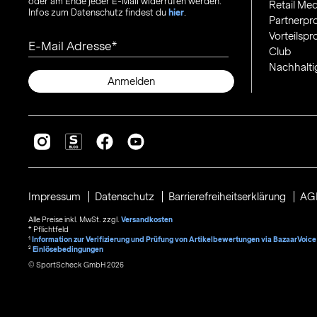
oder am Ende jeder E-Mail widerrufen werden.
Retail Med
Infos zum Datenschutz findest du
hier
.
Partnerp
Vorteilsp
E-Mail Adresse
Club
Nachhalti
Anmelden
Impressum
Datenschutz
Barrierefreiheitserklärung
AG
Alle Preise inkl. MwSt. zzgl.
Versandkosten
* Pflichtfeld
1
Information zur Verifizierung und Prüfung von Artikelbewertungen via BazaarVoice
²
Einlösebedingungen
© SportScheck GmbH 2026