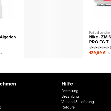
Fußballschuhe 
Algerien
Nike · ZM 
PRO FG T
139,99 €
 €
UV
nehmen
Hilfe
Bestellung
Bezahlung
Versand & Lieferung
z
Retoure