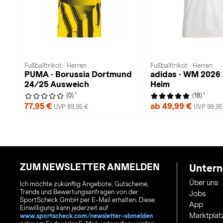
Fußballtrikot · Herren
Fußballtrikot · Herren
PUMA · Borussia Dortmund
adidas · WM 2026 
24/25 Ausweich
Heim
1
1
(0)
(18)
77,95 €
ab 49,99 €
UVP 89,95 €
UVP 99,95
ZUM NEWSLETTER ANMELDEN
Unter
Über uns
Ich möchte zukünftig Angebote, Gutscheine,
Trends und Bewertungsanfragen von der
Jobs
SportScheck GmbH per E-Mail erhalten. Diese
App
Einwilligung kann jederzeit auf
Marktplat
www.sportscheck.com/newsletter-abmelden