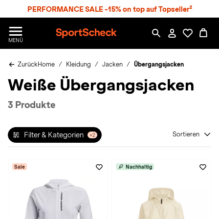
S
PERFORMANCE SALE -15% on top auf Topseller²
p
r
n
S
MENÜ
g
p
e
o
z
Zurück
Home
Kleidung
Jacken
Übergangsjacken
r
u
t
Weiße Übergangsjacken
m
S
H
c
a
h
3 Produkte
u
e
p
c
t
k
Filter & Kategorien
Sortieren
+2
n
h
a
Sale
Nachhaltig
t