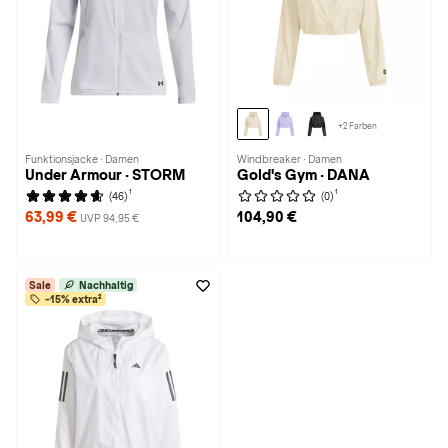
+2 Farben
Funktionsjacke · Damen
Windbreaker · Damen
Under Armour · STORM
Gold's Gym · DANA
1
1
(46)
(0)
63,99 €
104,90 €
UVP 94,95 €
Sale
Nachhaltig
-15% extra²