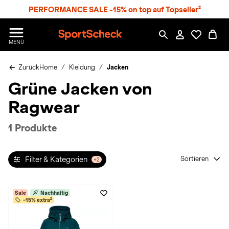
S
PERFORMANCE SALE -15% on top auf Topseller²
p
r
n
S
MENÜ
g
p
e
o
z
Zurück
Home
Kleidung
Jacken
r
u
t
Grüne Jacken von
m
S
H
c
Ragwear
a
h
u
e
p
c
1 Produkte
t
k
n
h
Filter & Kategorien
Sortieren
+2
a
t
Sale
Nachhaltig
-15% extra²