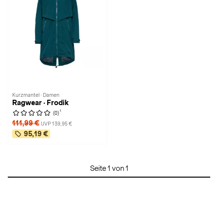
Kurzmantel · Damen
Ragwear · Frodik
1
(0)
111,99 €
UVP 139,95 €
95,19 €
Seite 1 von 1