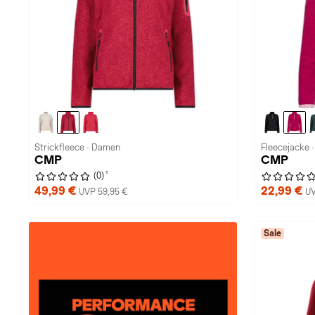
Strickfleece · Damen
Fleecejacke 
CMP
CMP
1
(0)
49,99 €
22,99 €
UVP 59,95 €
UV
Sale