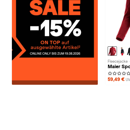
Fleecejacke 
Maier Spo
59,49 €
UV