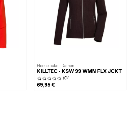
Fleecejacke · Damen
KILLTEC · KSW 99 WMN FLX JCKT
1
(0)
69,95 €