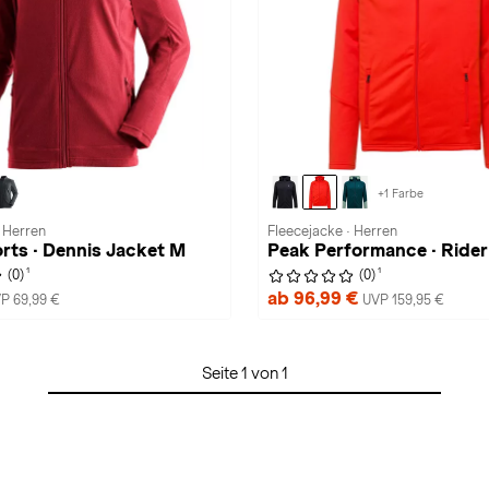
+1 Farbe
· Herren
Fleecejacke · Herren
rts · Dennis Jacket M
Peak Performance · Rider
1
1
(0)
(0)
ab 96,99 €
P 69,99 €
UVP 159,95 €
Seite 1 von 1