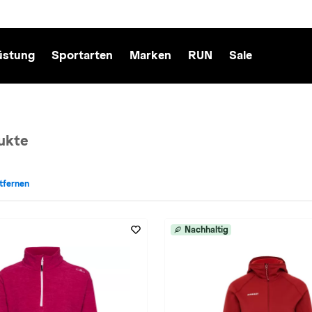
üstung
Sportarten
Marken
RUN
Sale
ukte
ntfernen
Ski entfernen
Farbe: in-rot entfernen
Nachhaltig