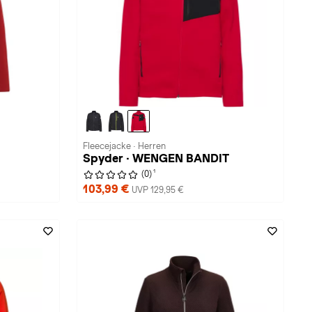
Fleecejacke · Herren
Spyder · WENGEN BANDIT
1
(0)
103,99 €
UVP 129,95 €