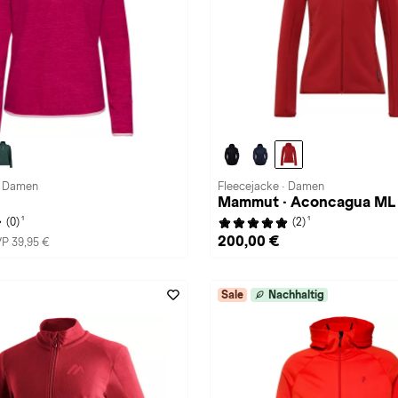
· Damen
Fleecejacke · Damen
Mammut · Aconcagua ML
1
1
(0)
(2)
200,00 €
P 39,95 €
Sale
Nachhaltig