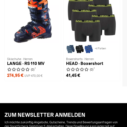
+4 Farben
Skischuhe · Herren
Boxershorts · Herren
LANGE · RS 110 MV
HEAD · Boxershort
1
1
(0)
(0)
274,95 €
41,45 €
UVP 470,00 €
ZUM NEWSLETTER ANMELDEN
Ich möchte zukünftig Angebote, Gutscheine, Trends und Bewertungsanfragen von
der SportScheck GmbH per E-Mail erhalten. Diese Einwilligung kann jederzeit auf