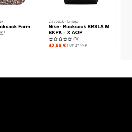
ex
Daypack · Unisex
ucksack Farm
Nike · Rucksack BRSLA M
BKPK - X AOP
1
(2)
1
(0)
42,99 €
UVP 47,99 €