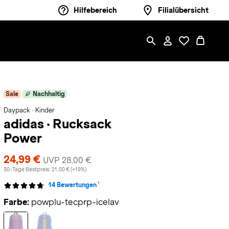
Hilfebereich
Filialübersicht
Sale
Nachhaltig
Daypack · Kinder
adidas
·
Rucksack
Power
24,99 €
UVP 28,00 €
30-Tage Bestpreis: 21,00 € (+19%)
1
14 Bewertungen
Farbe:
powplu-tecprp-icelav