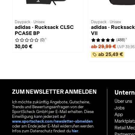
Daypack · Unisex
Daypack · Unisex
adidas · Rucksack CLSC
adidas · Rucksa
PCASE BP
VII
1
1
(0)
(488)
30,00 €
ab 29,99 €
UVP 39,95
ab 25,49 €
ZUM NEWSLETTER ANMELDEN
Unter
Über uns
Ich möchte zukünftig Angebote, Gutscheine,
Trends und Bewertungsanfragen von der
Jobs
SportScheck GmbH per E-Mail erhalten. Diese
App
Einwilligung kann jederzeit auf
Marktplat
www.sportscheck.com/newsletter-abmelden
oder am Ende jeder E-Mail widerrufen werden.
Retail Med
Infos zum Datenschutz findest du
hier
.
Partnerp