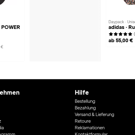
Daypack · Unis
ck POWER
adidas · R
ab 55,00 €
 €
nehmen
Hilfe
Bestellung
Bezahlung
Versand & Lieferung
z
Retoure
ia
Reklamationen
rogramm
Kontaktformular