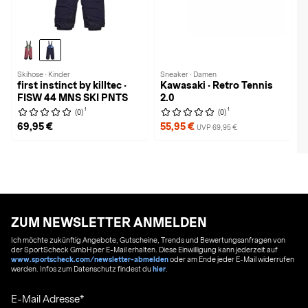
Skihose · Kinder
Sneaker · Damen
first instinct by killtec ·
Kawasaki · Retro Tennis
FISW 44 MNS SKI PNTS
2.0
1
1
(0)
(0)
69,95 €
55,95 €
UVP 69,95 €
ZUM NEWSLETTER ANMELDEN
Ich möchte zukünftig Angebote, Gutscheine, Trends und Bewertungsanfragen von
der SportScheck GmbH per E-Mail erhalten. Diese Einwilligung kann jederzeit auf
www.sportscheck.com/newsletter-abmelden
oder am Ende jeder E-Mail widerrufen
werden. Infos zum Datenschutz findest du
hier
.
E-Mail Adresse