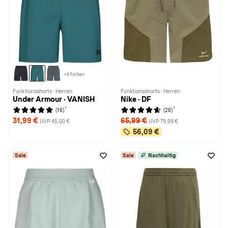
+4 Farben
Funktionsshorts · Herren
Funktionsshorts · Herren
Under Armour · VANISH
Nike · DF
1
1
(16)
(26)
31,99 €
65,99 €
UVP 45,00 €
UVP 79,99 €
56,09 €
Sale
Sale
Nachhaltig