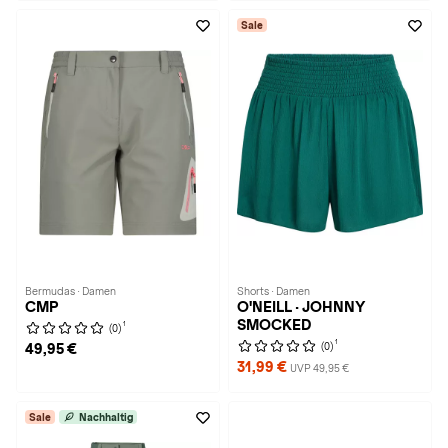
Sale
Bermudas · Damen
Shorts · Damen
CMP
O'NEILL · JOHNNY
SMOCKED
1
(0)
1
(0)
49,95 €
31,99 €
UVP 49,95 €
Sale
Nachhaltig