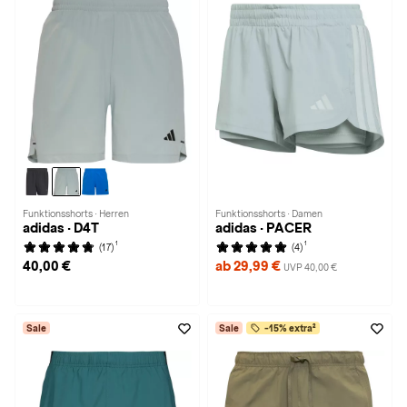
Funktionsshorts · Herren
Funktionsshorts · Damen
adidas · D4T
adidas · PACER
1
1
(17)
(4)
40,00 €
ab 29,99 €
UVP 40,00 €
Sale
Sale
-15% extra²