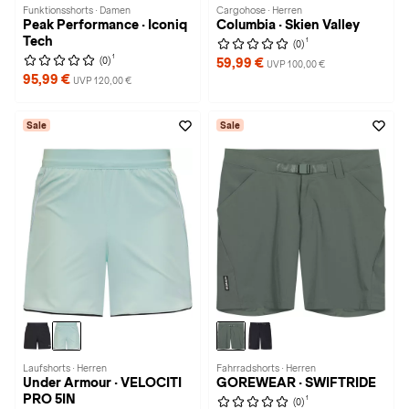
Funktionsshorts · Damen
Cargohose · Herren
Peak Performance · Iconiq
Columbia · Skien Valley
Tech
1
(0)
1
(0)
59,99 €
UVP 100,00 €
95,99 €
UVP 120,00 €
Sale
Sale
Laufshorts · Herren
Fahrradshorts · Herren
Under Armour · VELOCITI
GOREWEAR · SWIFTRIDE
PRO 5IN
1
(0)