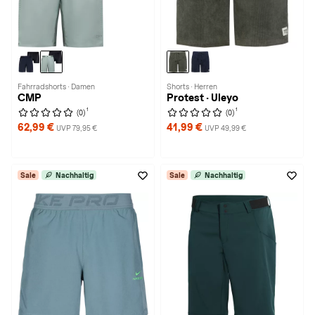
Fahrradshorts · Damen
Shorts · Herren
CMP
Protest · Uleyo
1
1
(0)
(0)
62,99 €
41,99 €
UVP 79,95 €
UVP 49,99 €
Sale
Nachhaltig
Sale
Nachhaltig