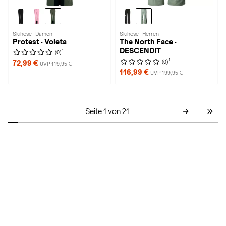
Skihose · Damen
Skihose · Herren
Protest · Voleta
The North Face ·
DESCENDIT
1
(0)
1
(0)
72,99 €
UVP 119,95 €
116,99 €
UVP 199,95 €
Seite 1 von 21