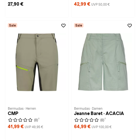
27,90 €
42,99 €
UVP 50,00 €
Sale
Sale
Bermudas · Herren
Bermudas · Damen
CMP
Jeanne Baret · ACACIA
1
1
(0)
(0)
41,99 €
64,99 €
UVP 49,95 €
UVP 100,00 €