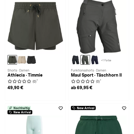
+1 Farbe
Shorts · Damen
Funktionsshorts · Damen
Athlecia · Timmie
Maul Sport · Täschhorn II
1
1
(0)
(0)
49,90 €
ab 69,95 €
Nachhaltig
New Arrival
New Arrival