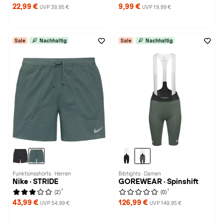
22,99 €
9,99 €
UVP 39,95 €
UVP 19,99 €
Sale
Nachhaltig
Sale
Nachhaltig
Funktionsshorts · Herren
Bibtights · Damen
Nike · STRIDE
GOREWEAR · Spinshift
1
1
(2)
(0)
43,99 €
126,99 €
UVP 54,99 €
UVP 149,95 €