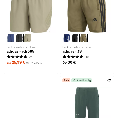
Funktionsshorts · Herren
Funktionsshorts · Herren
adidas · adi 365
adidas · 3S
1
1
(31)
(47)
ab 25,99 €
35,00 €
UVP 40,00 €
Sale
Nachhaltig