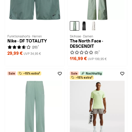
Funktionsshorts · Herren
Skihose · Damen
Nike · DF TOTALITY
The North Face ·
DESCENDIT
1
(20)
1
(0)
29,99 €
UVP 34,95 €
116,99 €
UVP 199,95 €
Sale
-15% extra²
Sale
Nachhaltig
-15% extra²