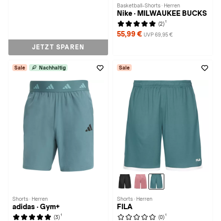
Basketball-Shorts · Herren
Nike · MILWAUKEE BUCKS
1
(2)
55,99 €
UVP 69,95 €
JETZT SPAREN
Sale
Nachhaltig
Sale
Shorts · Herren
Shorts · Herren
adidas · Gym+
FILA
1
1
(3)
(0)