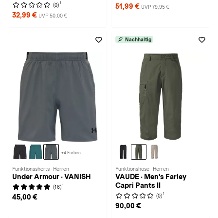
1
(0)
51,99 €
UVP 79,95 €
32,99 €
UVP 50,00 €
Nachhaltig
+4 Farben
Funktionsshorts · Herren
Funktionshose · Herren
Under Armour · VANISH
VAUDE · Men's Farley
Capri Pants II
1
(16)
1
(0)
45,00 €
90,00 €