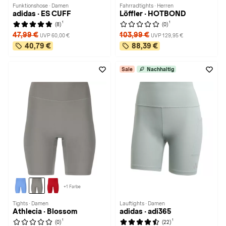
Funktionshose · Damen
Fahrradtights · Herren
adidas · ES CUFF
Löffler · HOTBOND
1
1
(8)
(0)
47,99 €
103,99 €
UVP 60,00 €
UVP 129,95 €
40,79 €
88,39 €
Sale
Nachhaltig
+1 Farbe
Tights · Damen
Lauftights · Damen
Athlecia · Blossom
adidas · adi365
1
1
(0)
(22)