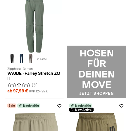
HOSEN
+1 Farbe
FÜR
Zipphose · Damen
DEINEN
VAUDE · Farley Stretch ZO
II
MOVE
1
(0)
ab 97,99 €
UVP 124,95 €
JETZT SHOPPEN
Sale
Nachhaltig
Nachhaltig
New Arrival