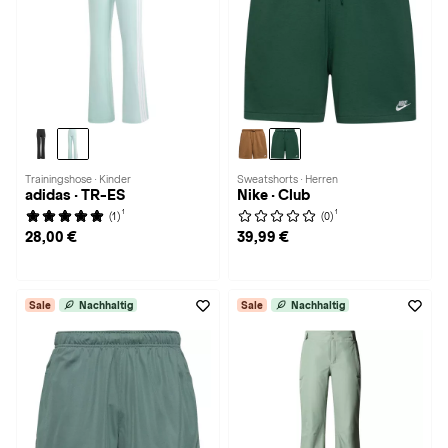
Trainingshose · Kinder
Sweatshorts · Herren
adidas · TR-ES
Nike · Club
1
1
(1)
(0)
28,00 €
39,99 €
Sale
Nachhaltig
Sale
Nachhaltig