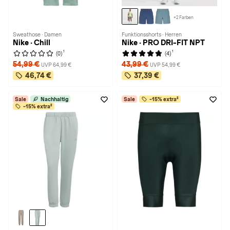
+2 Farben
Sweathose · Damen
Funktionsshorts · Herren
Nike · Chill
Nike · PRO DRI-FIT NPT
1
1
(0)
(4)
54,99 €
43,99 €
UVP 64,99 €
UVP 54,99 €
46,74 €
37,39 €
Sale
Nachhaltig
Sale
-15% extra²
-15% extra²