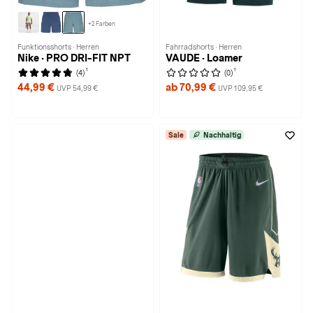
+2 Farben
Funktionsshorts · Herren
Fahrradshorts · Herren
Nike · PRO DRI-FIT NPT
VAUDE · Loamer
1
1
(4)
(0)
44,99 €
ab 70,99 €
UVP 54,99 €
UVP 109,95 €
Sale
Nachhaltig