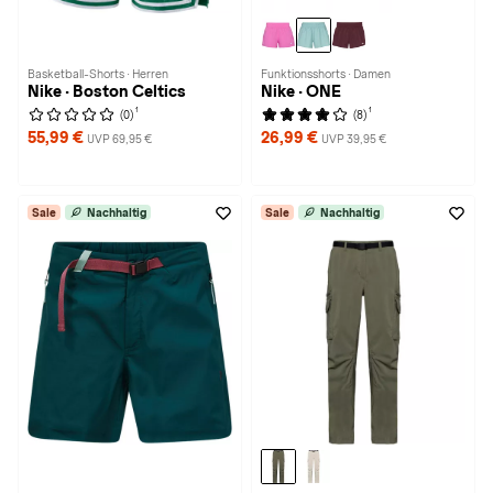
Basketball-Shorts · Herren
Funktionsshorts · Damen
Nike · Boston Celtics
Nike · ONE
1
1
(0)
(8)
55,99 €
26,99 €
UVP 69,95 €
UVP 39,95 €
Sale
Nachhaltig
Sale
Nachhaltig