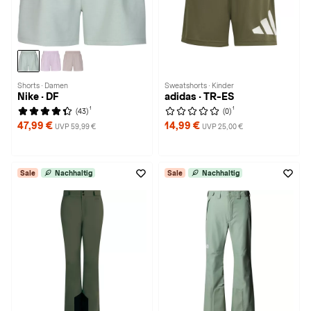
Shorts · Damen
Sweatshorts · Kinder
Nike · DF
adidas · TR-ES
1
1
(43)
(0)
47,99 €
14,99 €
UVP 59,99 €
UVP 25,00 €
Sale
Nachhaltig
Sale
Nachhaltig