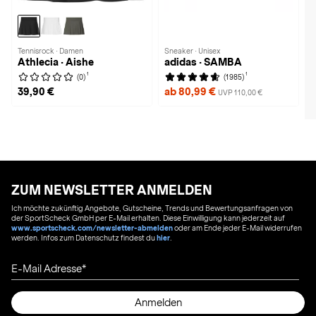
Tennisrock · Damen
Sneaker · Unisex
Athlecia · Aishe
adidas · SAMBA
1
1
(0)
(1985)
39,90 €
ab 80,99 €
UVP 110,00 €
ZUM NEWSLETTER ANMELDEN
Ich möchte zukünftig Angebote, Gutscheine, Trends und Bewertungsanfragen von
der SportScheck GmbH per E-Mail erhalten. Diese Einwilligung kann jederzeit auf
www.sportscheck.com/newsletter-abmelden
oder am Ende jeder E-Mail widerrufen
werden. Infos zum Datenschutz findest du
hier
.
E-Mail Adresse
Anmelden