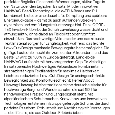
perfekter Begleiter für schnelle Wanderungen, aktive Tage in
der Natur oder den täglichen Einsatz. Mit der innovativen
HANWAG Bead-Technologie, die e-TPU-Beads und PU
kombiniert, bietet er eine dauerhafte Dämpfung und spürbare
Energierückgabe – damit du auch auf langen Strecken
dynamisch und ermüdungsfrei unterwegs bist. Dank GORE-
TEX Invisible Fit bleibt der Schuh zuverlässig wasserdicht und
atmungsaktiv, ohne dabei an Flexibilität oder Komfort
einzubüßen. Das hochwertige Veloursleder und das robuste
Textilmaterial sorgen für Langlebigkeit, während das leichte
Low-Cut-Design maximale Bewegungsfreiheit ermöglicht. Die
griffige Laufsohle macht ihn zum echten Allrounder – und das
Beste: Er wird zu 100 % in Europa gefertigt. Langlebige
HANWAG Laufsohle mit hervorragendem Grip für vielseitige
Einsatzbereiche Hochwertiges Veloursleder kombiniert mit
strapazierfähigen Textilanteilen für maximale Haltbarkeit
Leichtes, reduziertes Low-Cut-Design für uneingeschränkte
Beweglichkeit und KomfortGeschlecht: HerrenAbout
Hanwag:Hanwag ist eine traditionsreiche deutsche Marke für
hochwertige Berg- und Wanderschuhe, die seit 1921 für
handwerkliche Präzision und Langlebigkeit steht. Mit
alpenländischem Schuhmacher-Know-how und innovativen
Technologien entstehen in Europa gefertigte Schuhe, die durch
perfekte Passform, Robustheit und Nachhaltigkeit überzeugen
– ideal für alle, die das Outdoor-Erlebnis lieben.