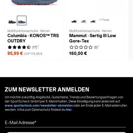
+1 Farbe
Multifunktionsschuhe · Herren
Multifunktionsschuhe · Herren
Columbia · KONOS™ TRS
Mammut · Sertig III Low
OUTDRY
Gore-Tex
1
1
(17)
(0)
95,99 €
160,00 €
UVP 119,95 €
ZUM NEWSLETTER ANMELDEN
Ich möchte zukünftig Angebote, Gutscheine, Trends und Bewertungsanfragen von
der SportScheck GmbH per E-Mail erhalten. Diese Einwilligung kann jederzeit auf
www.sportscheck.com/newsletter-abmelden
oder am Ende jeder E-Mail widerrufen
werden. Infos zum Datenschutz findest du
hier
.
E-Mail Adresse