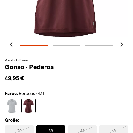
Poloshirt · Damen
Gonso
·
Pederoa
49,95 €
Farbe:
Bordeaux431
Größe:
Selected
36
38
44
48