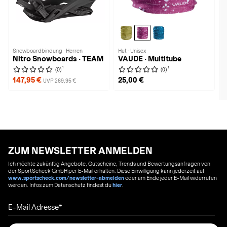
Snowboardbindung · Herren
Hut · Unisex
Nitro Snowboards · TEAM
VAUDE · Multitube
1
1
(0)
(0)
147,95 €
25,00 €
UVP 269,95 €
ZUM NEWSLETTER ANMELDEN
Ich möchte zukünftig Angebote, Gutscheine, Trends und Bewertungsanfragen von
der SportScheck GmbH per E-Mail erhalten. Diese Einwilligung kann jederzeit auf
www.sportscheck.com/newsletter-abmelden
oder am Ende jeder E-Mail widerrufen
werden. Infos zum Datenschutz findest du
hier
.
E-Mail Adresse