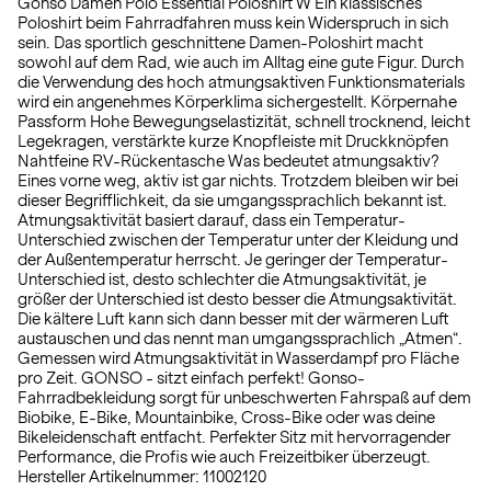
Gonso Damen Polo Essential Poloshirt W Ein klassisches
Poloshirt beim Fahrradfahren muss kein Widerspruch in sich
sein. Das sportlich geschnittene Damen-Poloshirt macht
sowohl auf dem Rad, wie auch im Alltag eine gute Figur. Durch
die Verwendung des hoch atmungsaktiven Funktionsmaterials
wird ein angenehmes Körperklima sichergestellt. Körpernahe
Passform Hohe Bewegungselastizität, schnell trocknend, leicht
Legekragen, verstärkte kurze Knopfleiste mit Druckknöpfen
Nahtfeine RV-Rückentasche Was bedeutet atmungsaktiv?
Eines vorne weg, aktiv ist gar nichts. Trotzdem bleiben wir bei
dieser Begrifflichkeit, da sie umgangssprachlich bekannt ist.
Atmungsaktivität basiert darauf, dass ein Temperatur-
Unterschied zwischen der Temperatur unter der Kleidung und
der Außentemperatur herrscht. Je geringer der Temperatur-
Unterschied ist, desto schlechter die Atmungsaktivität, je
größer der Unterschied ist desto besser die Atmungsaktivität.
Die kältere Luft kann sich dann besser mit der wärmeren Luft
austauschen und das nennt man umgangssprachlich „Atmen“.
Gemessen wird Atmungsaktivität in Wasserdampf pro Fläche
pro Zeit. GONSO - sitzt einfach perfekt! Gonso-
Fahrradbekleidung sorgt für unbeschwerten Fahrspaß auf dem
Biobike, E-Bike, Mountainbike, Cross-Bike oder was deine
Bikeleidenschaft entfacht. Perfekter Sitz mit hervorragender
Performance, die Profis wie auch Freizeitbiker überzeugt.
Hersteller Artikelnummer: 11002120