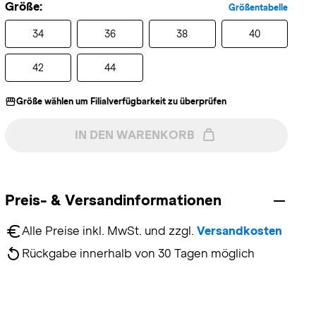
Größe:
Größentabelle
34
36
38
40
42
44
Größe wählen um Filialverfügbarkeit zu überprüfen
IN DEN WARENKORB
Preis- & Versandinformationen
Alle Preise inkl. MwSt. und zzgl. 
Versandkosten
Rückgabe innerhalb von 30 Tagen möglich