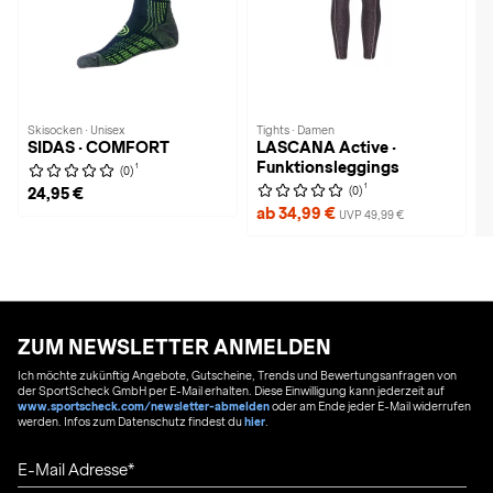
Skisocken · Unisex
Tights · Damen
SIDAS · COMFORT
LASCANA Active ·
Funktionsleggings
1
(0)
1
(0)
24,95 €
ab 34,99 €
UVP 49,99 €
ZUM NEWSLETTER ANMELDEN
Ich möchte zukünftig Angebote, Gutscheine, Trends und Bewertungsanfragen von
der SportScheck GmbH per E-Mail erhalten. Diese Einwilligung kann jederzeit auf
www.sportscheck.com/newsletter-abmelden
oder am Ende jeder E-Mail widerrufen
werden. Infos zum Datenschutz findest du
hier
.
E-Mail Adresse