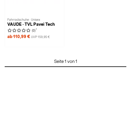
Fahrradschuhe · Unisex
VAUDE · TVL Pavei Tech
1
(0)
ab 110,99 €
UVP 159,95 €
Seite 1 von 1