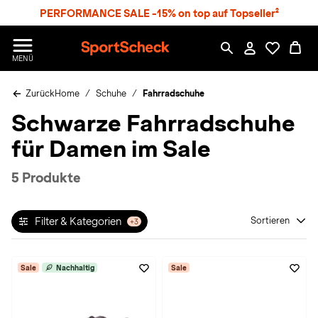
S
PERFORMANCE SALE -15% on top auf Topseller²
p
r
n
S
MENÜ
g
p
e
o
z
Zurück
Home
Schuhe
Fahrradschuhe
r
u
t
Schwarze Fahrradschuhe
m
S
H
c
für Damen im Sale
a
h
u
e
p
c
5 Produkte
t
k
n
h
Filter & Kategorien
Sortieren
+3
a
t
Sale
Nachhaltig
Sale