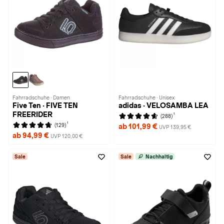
Fahrradschuhe · Damen
Fahrradschuhe · Unisex
Five Ten · FIVE TEN
adidas · VELOSAMBA LEA
FREERIDER
1
(288)
1
(129)
ab 101,99 €
UVP 139,95 €
ab 94,99 €
UVP 120,00 €
Sale
Sale
Nachhaltig