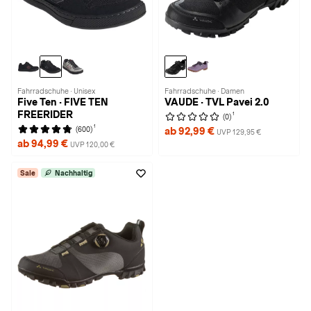
Fahrradschuhe · Unisex
Fahrradschuhe · Damen
Five Ten · FIVE TEN
VAUDE · TVL Pavei 2.0
FREERIDER
1
(0)
1
(600)
ab 92,99 €
UVP 129,95 €
ab 94,99 €
UVP 120,00 €
Sale
Nachhaltig