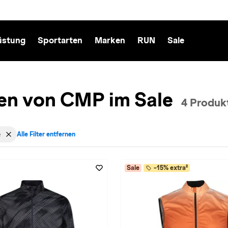
üstung
Sportarten
Marken
RUN
Sale
ren von CMP im Sale
4 Produk
e
Alle Filter entfernen
cht: Herren entfernen
v für Marke: CMP entfernen
Filter aktiv für Sale: Sale entfernen
Sale
-15% extra²