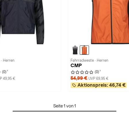
 · Herren
Fahrradweste · Herren
CMP
1
1
(0)
(0)
54,99 €
P 49,95 €
UVP 69,95 €
Aktionspreis:
46,74 €
Seite 1 von 1