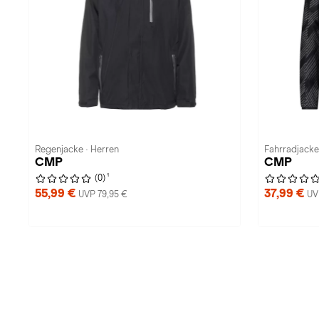
Regenjacke · Herren
Fahrradjacke
CMP
CMP
1
(0)
55,99 €
37,99 €
UVP 79,95 €
UV