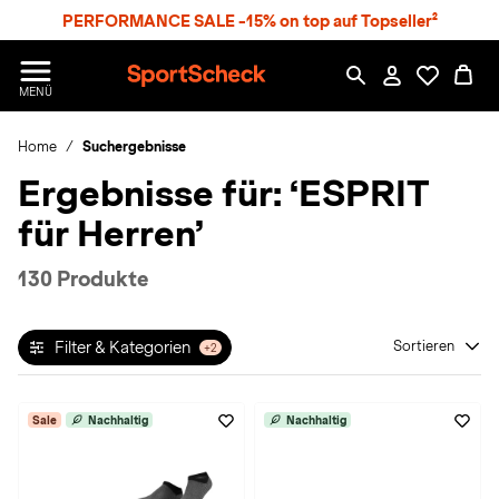
S
PERFORMANCE SALE -15% on top auf Topseller²
p
r
n
S
MENÜ
g
p
e
o
z
Home
Suchergebnisse
r
u
t
Ergebnisse für:
‘ESPRIT
m
S
H
c
für Herren’
a
h
u
e
p
c
130 Produkte
t
k
n
h
Filter & Kategorien
Sortieren
+2
a
t
Sale
Nachhaltig
Nachhaltig