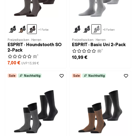
+1 Farbe
+6 Farben
Freizeitsocken · Herren
Freizeitsocken · Herren
ESPRIT · Houndstooth SO
ESPRIT · Basic Uni 2-Pack
2-Pack
1
(0)
1
(0)
10,99 €
7,00 €
UVP 13,99 €
Sale
Nachhaltig
Sale
Nachhaltig