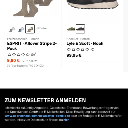
+3 Farben
Freizeitsocken · Damen
Sneaker · Herren
ESPRIT · Allover Stripe 2-
Lyle & Scott · Noah
Pack
1
(0)
1
(0)
99,95 €
9,80 €
UVP 13,99 €
30-Tage Bestpreis: 7,00 € (+40%)
ZUM NEWSLETTER ANMELDEN
Ich möchte zukünftig Angebote, Gutscheine, Trends und Bewertungsanfragen von
der SportScheck GmbH per E-Mail erhalten. Diese Einwilligung kann jederzeit auf
www.sportscheck.com/newsletter-abmelden
oder am Ende jeder E-Mail widerrufen
werden. Infos zum Datenschutz findest du
hier
.