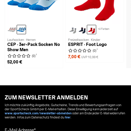
+4 Farben
Laufsocken · Herren
Freizeitsocken · Kinder
CEP · 3er-Pack Socken No
ESPRIT · Foot Logo
Show Men
1
(0)
1
(0)
7,00 €
UVP 10,99 €
52,00 €
ZUM NEWSLETTER ANMELDEN
Ich möchte zukünftig Angebote, Gutscheine, Trends und Bewertungsanfragen von
der SportScheck GmbH per E-Mail erhalten. Diese Einwilligung kann jederzeit auf
www.sportscheck.com/newsletter-abmelden
oder am Ende jeder E-Mail widerrufen
werden. Infos zum Datenschutz findest du
hier
.
E-Mail Adresse