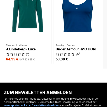
Fleeceshirt · Herren
Tanktop · Damen
J.Lindeberg · Luke
Under Armour · MOTION
1
1
(0)
(0)
64,99 €
30,00 €
UVP 129,95 €
ZUM NEWSLETTER ANMELDEN
Ich möchte zukünftig Angebote, Gutscheine, Trends und Bewertungsanfragen von
der SportScheck GmbH per E-Mail erhalten. Diese Einwilligung kann jederzeit auf
www.sportscheck.com/newsletter-abmelden
oder am Ende jeder E-Mail widerrufen