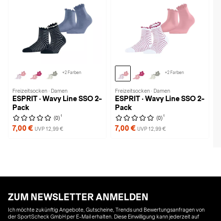
+2 Farben
+2 Farben
Freizeitsocken · Damen
Freizeitsocken · Damen
ESPRIT · Wavy Line SSO 2-
ESPRIT · Wavy Line SSO 2-
Pack
Pack
1
1
(0)
(0)
7,00 €
7,00 €
UVP 12,99 €
UVP 12,99 €
ZUM NEWSLETTER ANMELDEN
Ich möchte zukünftig Angebote, Gutscheine, Trends und Bewertungsanfragen von
der SportScheck GmbH per E-Mail erhalten. Diese Einwilligung kann jederzeit auf