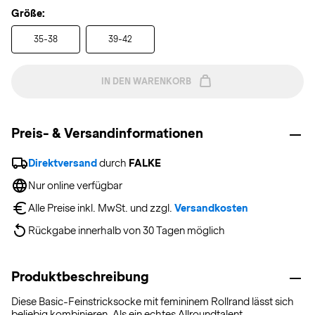
Größe:
35-38
39-42
IN DEN WARENKORB
Preis- & Versandinformationen
Direktversand
 durch 
FALKE
Nur online verfügbar
Alle Preise inkl. MwSt. und zzgl. 
Versandkosten
Rückgabe innerhalb von 30 Tagen möglich
Produktbeschreibung
Diese Basic-Feinstricksocke mit femininem Rollrand lässt sich
beliebig kombinieren. Als ein echtes Allroundtalent