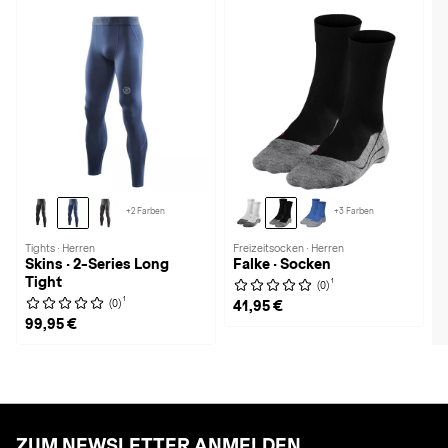
+2 Farben
+3 Farben
Tights · Herren
Freizeitsocken · Herren
Skins · 2-Series Long
Falke · Socken
Tight
1
(0)
1
(0)
41,95 €
99,95 €
ZUM NEWSLETTER ANMELDEN