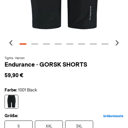
Tights · Herren
Endurance
·
GORSK SHORTS
59,90 €
Farbe:
1001 Black
Größe:
Größentabelle
S
XXL
3XL