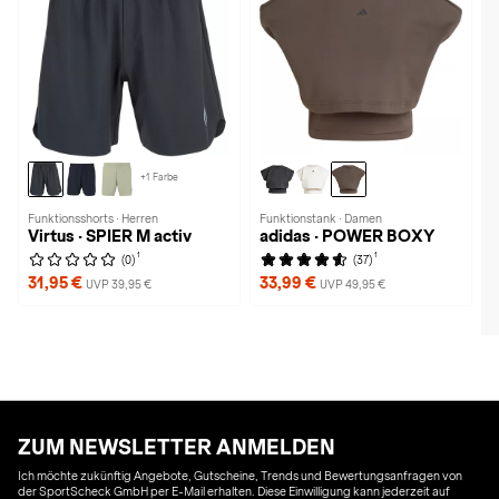
+1 Farbe
Funktionsshorts · Herren
Funktionstank · Damen
Virtus · SPIER M activ
adidas · POWER BOXY
1
1
(0)
(37)
31,95 €
33,99 €
UVP 39,95 €
UVP 49,95 €
ZUM NEWSLETTER ANMELDEN
Ich möchte zukünftig Angebote, Gutscheine, Trends und Bewertungsanfragen von
der SportScheck GmbH per E-Mail erhalten. Diese Einwilligung kann jederzeit auf