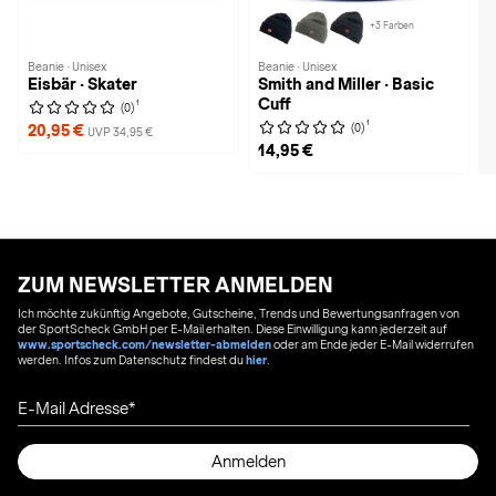
+3 Farben
Beanie · Unisex
Beanie · Unisex
Eisbär · Skater
Smith and Miller · Basic
Cuff
1
(0)
1
(0)
20,95 €
UVP 34,95 €
14,95 €
ZUM NEWSLETTER ANMELDEN
Ich möchte zukünftig Angebote, Gutscheine, Trends und Bewertungsanfragen von
der SportScheck GmbH per E-Mail erhalten. Diese Einwilligung kann jederzeit auf
www.sportscheck.com/newsletter-abmelden
oder am Ende jeder E-Mail widerrufen
werden. Infos zum Datenschutz findest du
hier
.
E-Mail Adresse
Anmelden