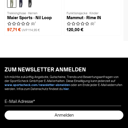
Trekkinghose · Herren
Funktionsjacke · Kinder
Maier Sports · Nil Loop
Mammut · Rime IN
1
1
(0)
(0)
97,71 €
120,00 €
UVP 114,95 €
ZUM NEWSLETTER ANMELDEN
Ich möchte zukünftig Angebote, Gutscheine, Trends und Bewertungsanfragen von
der SportScheck GmbH per E-Mail erhalten. Diese Einwilligung kann jederzeit auf
www.sportscheck.com/newsletter-abmelden
oder am Ende jeder E-Mail widerrufen
werden. Infos zum Datenschutz findest du
hier
.
E-Mail Adresse
Anmelden