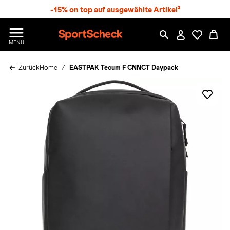
S
-15% on top auf ausgewählte Artikel²
p
r
n
S
MENÜ
g
p
e
o
z
Zurück
Home
EASTPAK Tecum F CNNCT Daypack
r
u
t
m
S
H
c
a
h
u
e
p
c
t
k
n
h
a
t