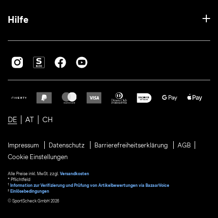
Hilfe
DE
AT
CH
Impressum
Datenschutz
Barrierefreiheitserklärung
AGB
Cookie Einstellungen
Alle Preise inkl. MwSt. zzgl.
Versandkosten
* Pflichtfeld
1
Information zur Verifizierung und Prüfung von Artikelbewertungen via BazaarVoice
²
Einlösebedingungen
© SportScheck GmbH 2026