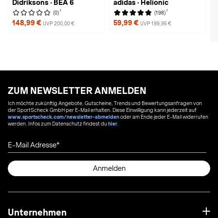
Didriksons · BEA 6
adidas · Helionic
1
1
(0)
(198)
148,99 €
59,99 €
UVP 200,00 €
UVP 199,95 €
ZUM NEWSLETTER ANMELDEN
Ich möchte zukünftig Angebote, Gutscheine, Trends und Bewertungsanfragen von
der SportScheck GmbH per E-Mail erhalten. Diese Einwilligung kann jederzeit auf
www.sportscheck.com/newsletter-abmelden
oder am Ende jeder E-Mail widerrufen
werden. Infos zum Datenschutz findest du
hier
.
E-Mail Adresse
Anmelden
Unternehmen