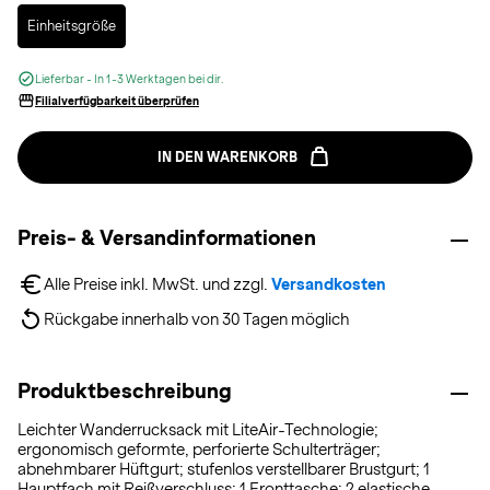
Selected
Einheitsgröße
Lieferbar - In 1-3 Werktagen bei dir.
Filialverfügbarkeit überprüfen
IN DEN WARENKORB
Preis- & Versandinformationen
Alle Preise inkl. MwSt. und zzgl. 
Versandkosten
Rückgabe innerhalb von 30 Tagen möglich
Produktbeschreibung
Leichter Wanderrucksack mit LiteAir-Technologie;
ergonomisch geformte, perforierte Schulterträger;
abnehmbarer Hüftgurt; stufenlos verstellbarer Brustgurt; 1
Hauptfach mit Reißverschluss; 1 Fronttasche; 2 elastische