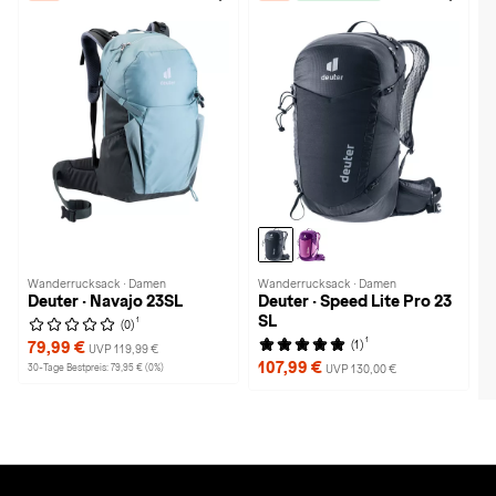
Wanderrucksack · Damen
Wanderrucksack · Damen
Deuter · Navajo 23SL
Deuter · Speed Lite Pro 23
SL
1
(0)
1
(1)
79,99 €
UVP 119,99 €
107,99 €
30-Tage Bestpreis: 79,95 € (0%)
UVP 130,00 €