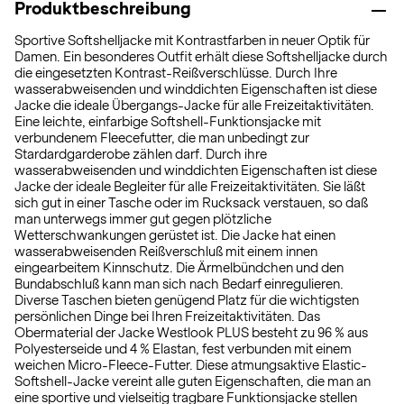
Produktbeschreibung
Sportive Softshelljacke mit Kontrastfarben in neuer Optik für
Damen. Ein besonderes Outfit erhält diese Softshelljacke durch
die eingesetzten Kontrast-Reißverschlüsse. Durch Ihre
wasserabweisenden und winddichten Eigenschaften ist diese
Jacke die ideale Übergangs-Jacke für alle Freizeitaktivitäten.
Eine leichte, einfarbige Softshell-Funktionsjacke mit
verbundenem Fleecefutter, die man unbedingt zur
Stardardgarderobe zählen darf. Durch ihre
wasserabweisenden und winddichten Eigenschaften ist diese
Jacke der ideale Begleiter für alle Freizeitaktivitäten. Sie läßt
sich gut in einer Tasche oder im Rucksack verstauen, so daß
man unterwegs immer gut gegen plötzliche
Wetterschwankungen gerüstet ist. Die Jacke hat einen
wasserabweisenden Reißverschluß mit einem innen
eingearbeitem Kinnschutz. Die Ärmelbündchen und den
Bundabschluß kann man sich nach Bedarf einregulieren.
Diverse Taschen bieten genügend Platz für die wichtigsten
persönlichen Dinge bei Ihren Freizeitaktivitäten. Das
Obermaterial der Jacke Westlook PLUS besteht zu 96 % aus
Polyesterseide und 4 % Elastan, fest verbunden mit einem
weichen Micro-Fleece-Futter. Diese atmungsaktive Elastic-
Softshell-Jacke vereint alle guten Eigenschaften, die man an
eine sportive und vielseitig tragbare Funktionsjacke stellen