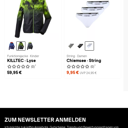
Funktionsjacke · Kinder
String · Damen
KILLTEC · Lyse
Chiemsee · String
1
1
(0)
(0)
59,95 €
9,95 €
UVP 24,95 €
ZUM NEWSLETTER ANMELDEN
Ich möchte zukünftig Angebote, Gutscheine, Trends und Bewertungsanfragen von