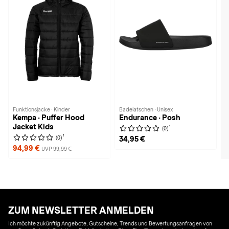
Funktionsjacke · Kinder
Badelatschen · Unisex
Kempa · Puffer Hood
Endurance · Posh
Jacket Kids
1
(0)
1
(0)
34,95 €
94,99 €
UVP 99,99 €
ZUM NEWSLETTER ANMELDEN
Ich möchte zukünftig Angebote, Gutscheine, Trends und Bewertungsanfragen von