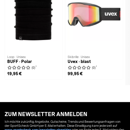
Loop · Unisex
Skibrille · Unisex
BUFF · Polar
Uvex · blast
1
1
(0)
(0)
19,95 €
99,95 €
ZUM NEWSLETTER ANMELDEN
Ich möchte zukünftig Angebote, Gutscheine, Trends und Bewertungsanfragen von
der SportScheck GmbH per E-Mail erhalten. Diese Einwilligung kann jederzeit auf
www.sportscheck.com/newsletter-abmelden
oder am Ende jeder E-Mail widerrufen