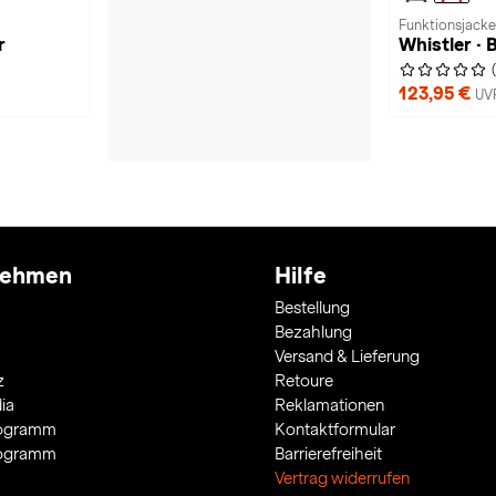
Funktionsjack
r
Whistler ·
123,95 €
UVP
nehmen
Hilfe
Bestellung
Bezahlung
Versand & Lieferung
z
Retoure
ia
Reklamationen
rogramm
Kontaktformular
rogramm
Barrierefreiheit
Vertrag widerrufen