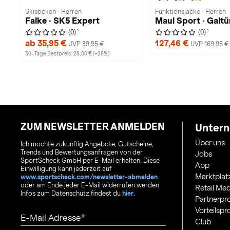
Skisocken · Herren
Funktionsjacke · Herren
Falke · SK5 Expert
Maul Sport · Galtü
1
1
(0)
(0)
ab 35,95 €
127,46 €
UVP 39,95 €
UVP 169,95 €
30-Tage Bestpreis: 28,00 € (+28%)
ZUM NEWSLETTER ANMELDEN
Unter
Über uns
Ich möchte zukünftig Angebote, Gutscheine,
Trends und Bewertungsanfragen von der
Jobs
SportScheck GmbH per E-Mail erhalten. Diese
App
Einwilligung kann jederzeit auf
Marktplat
www.sportscheck.com/newsletter-abmelden
oder am Ende jeder E-Mail widerrufen werden.
Retail Med
Infos zum Datenschutz findest du
hier
.
Partnerp
Vorteilsp
E-Mail Adresse
Club