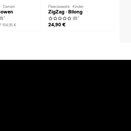
e · Damen
Fleeceweste · Kinder
 Bowen
ZigZag · Bilong
1
1
(0)
(0)
24,90 €
 154,95 €