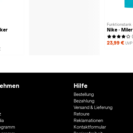
Funktionstank 
ker
Nike · Miler
23,99 €
UVP 
€
nehmen
Hilfe
Bestellung
Bezahlung
Versand & Lieferung
z
Retoure
ia
Reklamationen
rogramm
Kontaktformular