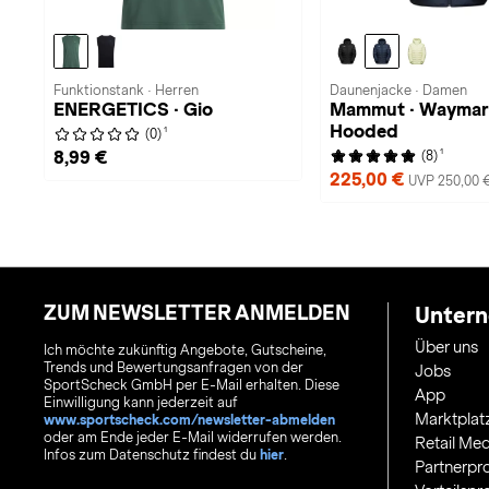
Funktionstank · Herren
Daunenjacke · Damen
ENERGETICS · Gio
Mammut · Waymar
Hooded
1
(0)
1
8,99 €
(8)
225,00 €
UVP 250,00 
ZUM NEWSLETTER ANMELDEN
Unter
Über uns
Ich möchte zukünftig Angebote, Gutscheine,
Trends und Bewertungsanfragen von der
Jobs
SportScheck GmbH per E-Mail erhalten. Diese
App
Einwilligung kann jederzeit auf
Marktplat
www.sportscheck.com/newsletter-abmelden
oder am Ende jeder E-Mail widerrufen werden.
Retail Med
Infos zum Datenschutz findest du
hier
.
Partnerp