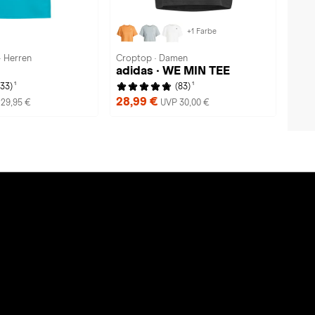
+1 Farbe
· Herren
Croptop · Damen
adidas · WE MIN TEE
1
1
(33)
(83)
28,99 €
29,95 €
UVP 30,00 €