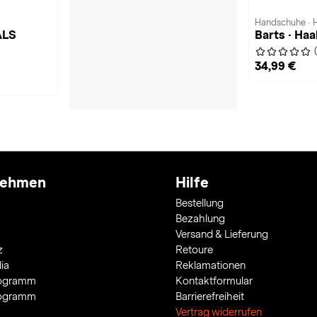
Handschuhe · 
ALS
Barts · Ha
34,99 €
nehmen
Hilfe
Bestellung
Bezahlung
Versand & Lieferung
z
Retoure
ia
Reklamationen
rogramm
Kontaktformular
rogramm
Barrierefreiheit
Vertrag widerrufen