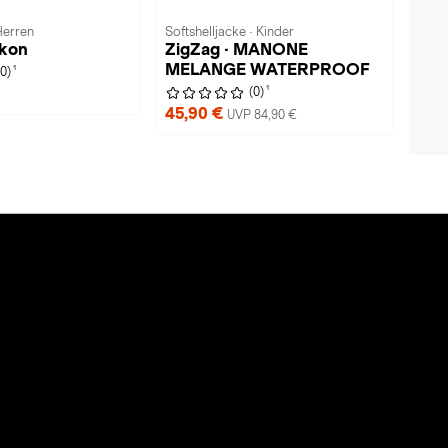
Herren
Softshelljacke · Kinder
akon
ZigZag · MANONE
MELANGE WATERPROOF
1
(0)
1
(0)
45,90 €
UVP 84,90 €