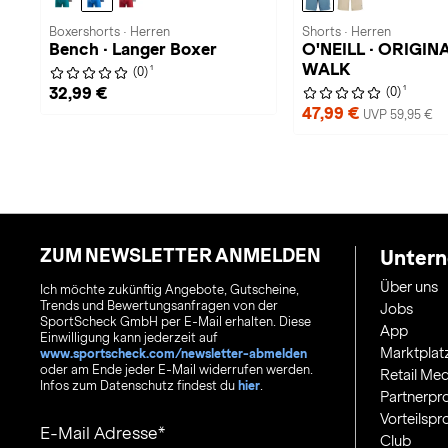
Boxershorts · Herren
Shorts · Herren
Bench · Langer Boxer
O'NEILL · ORIGIN
WALK
1
(0)
1
32,99 €
(0)
47,99 €
UVP 59,95 €
ZUM NEWSLETTER ANMELDEN
Unter
Über uns
Ich möchte zukünftig Angebote, Gutscheine,
Trends und Bewertungsanfragen von der
Jobs
SportScheck GmbH per E-Mail erhalten. Diese
App
Einwilligung kann jederzeit auf
Marktplat
www.sportscheck.com/newsletter-abmelden
oder am Ende jeder E-Mail widerrufen werden.
Retail Med
Infos zum Datenschutz findest du
hier
.
Partnerp
Vorteilsp
E-Mail Adresse
Club