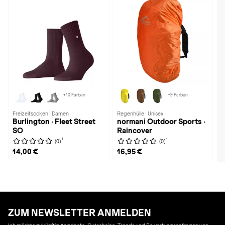
+10 Farben
+9 Farben
Freizeitsocken · Damen
Regenhülle · Unisex
Burlington · Fleet Street
normani Outdoor Sports ·
SO
Raincover
1
1
(0)
(0)
14,00 €
16,95 €
ZUM NEWSLETTER ANMELDEN