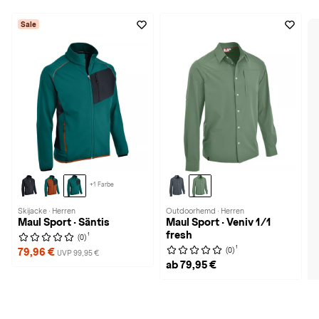
Sale
+1 Farbe
Skijacke · Herren
Outdoorhemd · Herren
Maul Sport · Säntis
Maul Sport · Veniv 1/1
fresh
1
(0)
1
(0)
79,96 €
UVP 99,95 €
ab 79,95 €