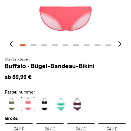
Bikini Set · Damen
Buffalo
·
Bügel-Bandeau-Bikini
ab 69,99 €
Farbe:
hummer
Größe:
34 / B
34 / C
34 / D
34 / E