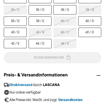
36 / C
36 / D
36 / E
38 / B
38 / D
38 / E
40 / C
40 / D
40 / E
42 / B
42 / C
42 / D
42 / E
44 / D
44 / E
IN DEN WARENKORB
Preis- & Versandinformationen
Direktversand
 durch 
LASCANA
Nur online verfügbar
Alle Preise inkl. MwSt. und zzgl. 
Versandkosten