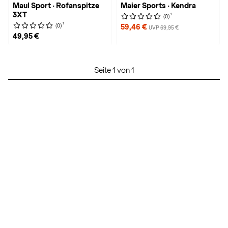
Maul Sport · Rofanspitze
Maier Sports · Kendra
3XT
1
(0)
1
(0)
59,46 €
UVP 69,95 €
49,95 €
Seite 1 von 1