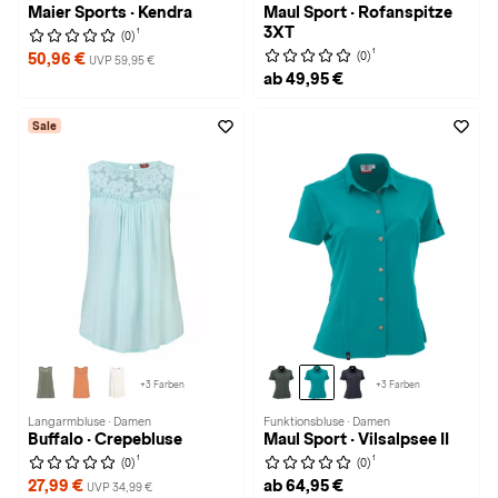
Maier Sports · Kendra
Maul Sport · Rofanspitze
3XT
1
(0)
1
(0)
50,96 €
UVP 59,95 €
ab 49,95 €
Sale
+3 Farben
+3 Farben
Langarmbluse · Damen
Funktionsbluse · Damen
Buffalo · Crepebluse
Maul Sport · Vilsalpsee II
1
1
(0)
(0)
27,99 €
ab 64,95 €
UVP 34,99 €