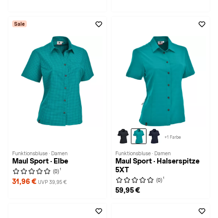
Sale
+1 Farbe
Funktionsbluse · Damen
Funktionsbluse · Damen
Maul Sport · Elbe
Maul Sport · Halserspitze
5XT
1
(0)
1
(0)
31,96 €
UVP 39,95 €
59,95 €