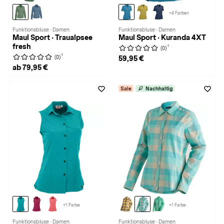
+4 Farben
Funktionsbluse · Damen
Funktionsbluse · Damen
Maul Sport · Traualpsee
Maul Sport · Kuranda 4XT
fresh
1
(0)
1
(0)
59,95 €
ab 79,95 €
Sale
Nachhaltig
+1 Farbe
+1 Farbe
Funktionsbluse · Damen
Funktionsbluse · Damen