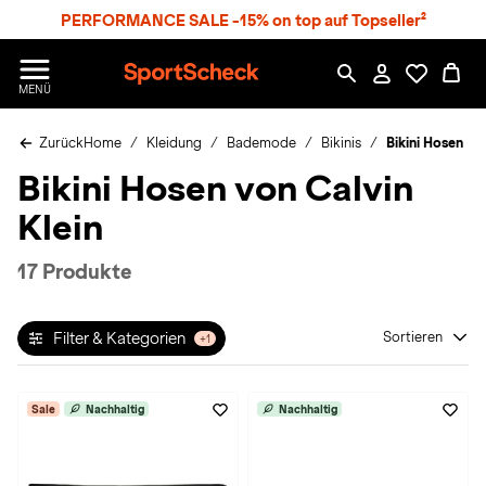
S
PERFORMANCE SALE -15% on top auf Topseller²
p
r
n
S
MENÜ
g
p
e
o
z
Zurück
Home
Kleidung
Bademode
Bikinis
Bikini Hosen
r
u
t
Bikini Hosen von Calvin
m
S
H
c
Klein
a
h
u
e
p
c
17 Produkte
t
k
n
h
Filter & Kategorien
Sortieren
+1
a
t
Sale
Nachhaltig
Nachhaltig