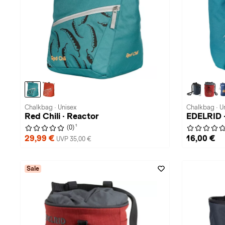
Chalkbag · Unisex
Chalkbag · U
Red Chili · Reactor
EDELRID 
1
(0)
29,99 €
16,00 €
UVP 35,00 €
Sale