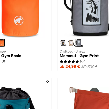
nisex
Chalkbag · Unisex
 Gym Basic
Mammut · Gym Print
1
1
(1)
(7)
ab 24,99 €
UVP 27,00 €