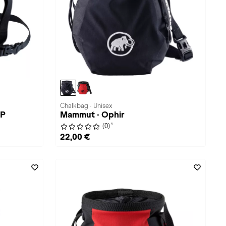
Chalkbag · Unisex
IP
Mammut · Ophir
1
(0)
22,00 €