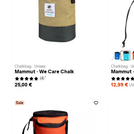
Chalkbag · Unisex
Chalkbag · U
Mammut · We Care Chalk
Mammut ·
1
(4)
25,00 €
12,99 €
UV
Sale