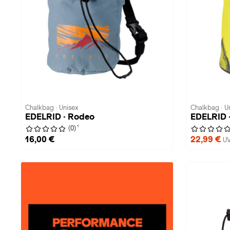
Chalkbag · Unisex
Chalkbag · U
EDELRID · Rodeo
EDELRID ·
1
(0)
16,00 €
22,99 €
UV