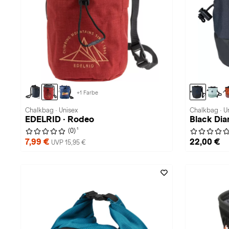
+1 Farbe
Chalkbag · Unisex
Chalkbag · U
EDELRID · Rodeo
Black Di
1
(0)
7,99 €
22,00 €
UVP 15,95 €