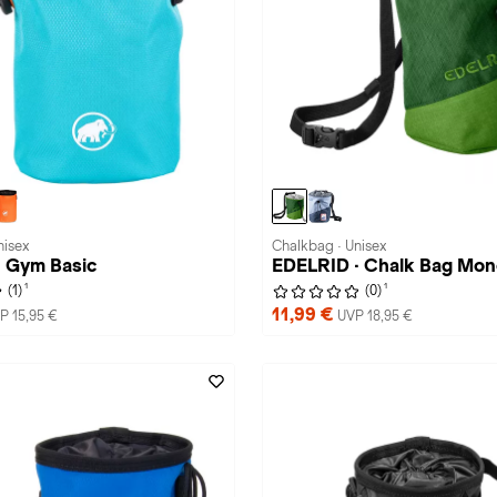
nisex
Chalkbag · Unisex
 Gym Basic
EDELRID · Chalk Bag Mo
1
1
(1)
(0)
11,99 €
P 15,95 €
UVP 18,95 €