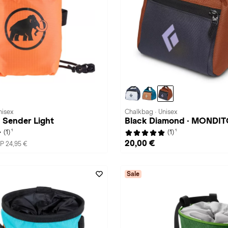
nisex
Chalkbag · Unisex
 Sender Light
Black Diamond · MONDI
1
1
(1)
(1)
20,00 €
P 24,95 €
Sale