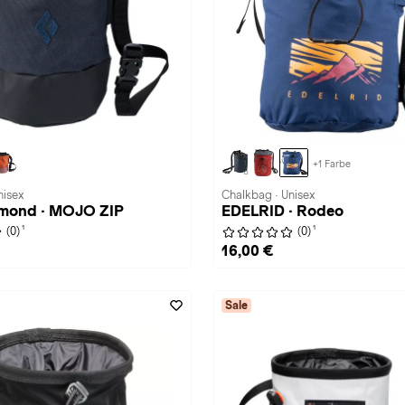
+1 Farbe
nisex
Chalkbag · Unisex
amond · MOJO ZIP
EDELRID · Rodeo
1
1
(0)
(0)
16,00 €
Sale