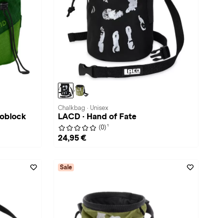
Chalkbag · Unisex
noblock
LACD · Hand of Fate
1
(0)
24,95 €
Sale