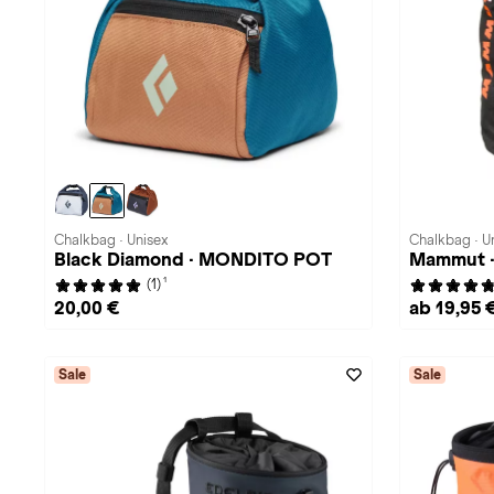
Chalkbag · Unisex
Chalkbag · U
Black Diamond · MONDITO POT
Mammut ·
1
(1)
20,00 €
ab 19,95 
Sale
Sale