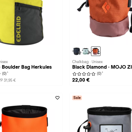
nisex
Chalkbag · Unisex
 Boulder Bag Herkules
Black Diamond · MOJO Z
1
1
(0)
(0)
22,00 €
P 31,95 €
Sale