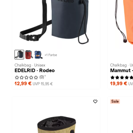
+1 Farbe
Chalkbag · Unisex
Chalkbag · U
EDELRID · Rodeo
Mammut ·
1
(0)
12,99 €
19,99 €
UVP 15,95 €
UV
Sale