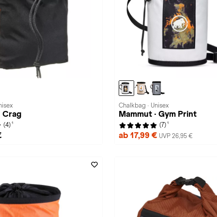
nisex
Chalkbag · Unisex
 Crag
Mammut · Gym Print
1
1
(4)
(7)
€
ab 17,99 €
UVP 26,95 €