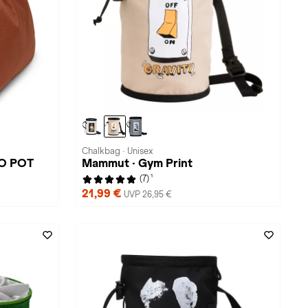
Chalkbag · Unisex
TO POT
Mammut · Gym Print
1
(7)
21,99 €
UVP 26,95 €