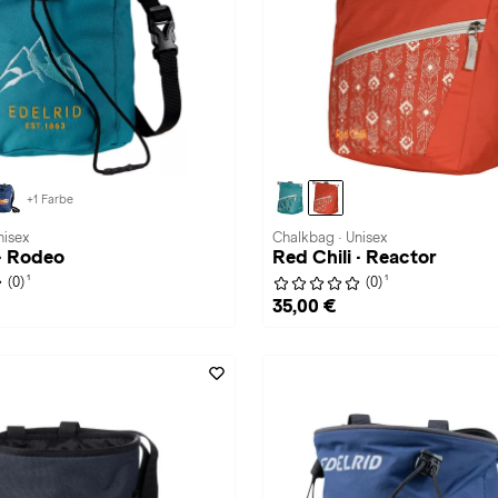
+1 Farbe
nisex
Chalkbag · Unisex
· Rodeo
Red Chili · Reactor
1
1
(0)
(0)
35,00 €