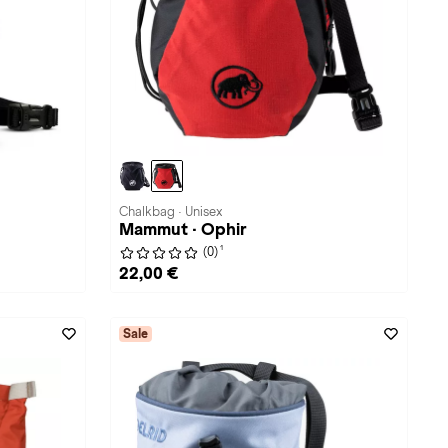
Chalkbag · Unisex
Mammut · Ophir
1
(0)
22,00 €
Sale