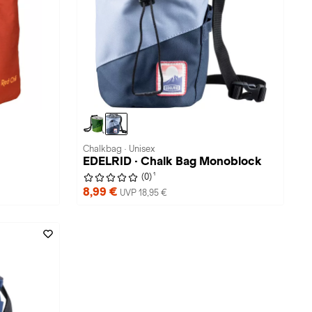
Chalkbag · Unisex
EDELRID · Chalk Bag Monoblock
1
(0)
8,99 €
UVP 18,95 €