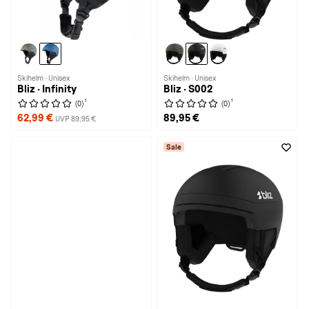
Skihelm · Unisex
Skihelm · Unisex
Bliz · Infinity
Bliz · S002
1
1
(0)
(0)
62,99 €
89,95 €
UVP 89,95 €
Sale