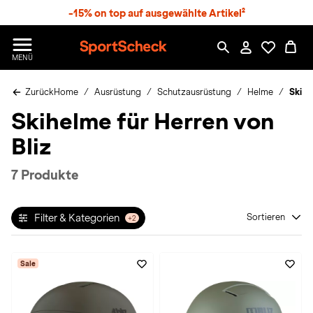
S
-15% on top auf ausgewählte Artikel²
p
r
n
S
MENÜ
g
p
e
o
z
Zurück
Home
Ausrüstung
Schutzausrüstung
Helme
Skihe
r
u
t
Skihelme für Herren von
m
S
H
c
Bliz
a
h
u
e
p
c
7 Produkte
t
k
n
h
Filter & Kategorien
Sortieren
+2
a
t
Sale