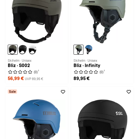
Skihelm · Unisex
Skihelm · Unisex
Bliz · S002
Bliz · Infinity
1
1
(0)
(0)
56,99 €
89,95 €
UVP 89,95 €
Sale