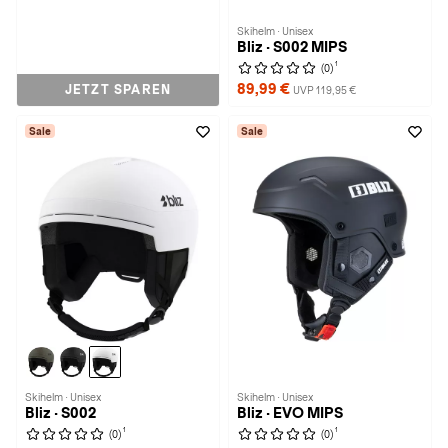
Skihelm · Unisex
Bliz · S002 MIPS
1
(0)
89,99 €
JETZT SPAREN
UVP 119,95 €
Sale
Sale
Skihelm · Unisex
Skihelm · Unisex
Bliz · S002
Bliz · EVO MIPS
1
1
(0)
(0)