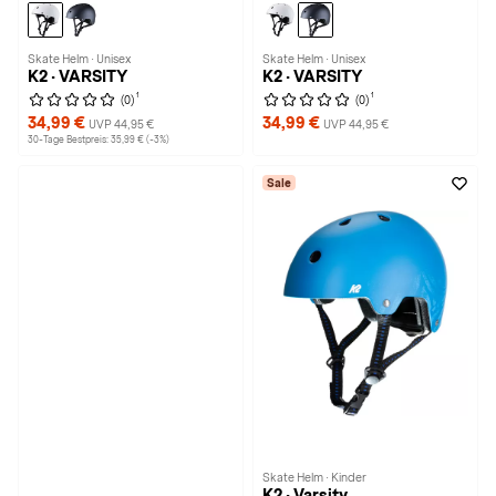
Skate Helm · Unisex
Skate Helm · Unisex
K2 · VARSITY
K2 · VARSITY
1
1
(0)
(0)
34,99 €
34,99 €
UVP 44,95 €
UVP 44,95 €
30-Tage Bestpreis: 35,99 € (-3%)
Sale
Skate Helm · Kinder
K2 · Varsity