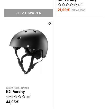
1
(0)
21,99 €
UVP 49,95 €
JETZT SPAREN
Skate Helm · Unisex
K2 · Varsity
1
(0)
44,95 €