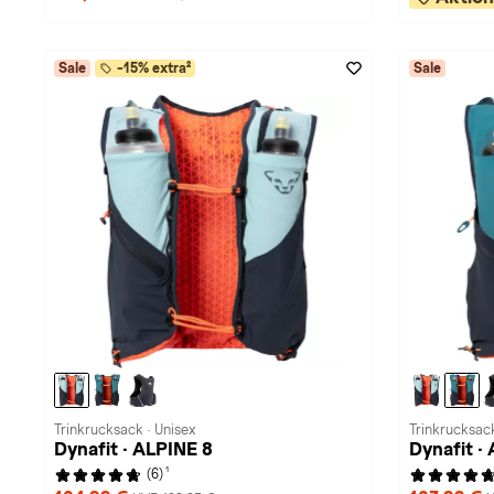
Sale
-15% extra²
Sale
Trinkrucksack · Unisex
Trinkrucksack
Dynafit · ALPINE 8
Dynafit ·
1
(6)