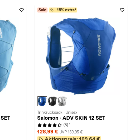
Sale
-15% extra²
Trinkrucksack · Unisex
 SET
Salomon · ADV SKIN 12 SET
1
(5)
128,99 €
UVP 159,95 €
Aktionspreis:
109,64 €