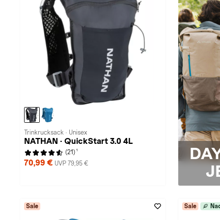
Trinkrucksack · Unisex
NATHAN · QuickStart 3.0 4L
DA
1
(21)
70,99 €
UVP 79,95 €
J
Sale
Sale
Nac