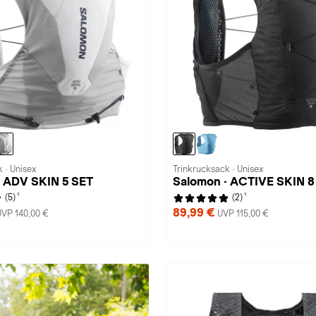
 · Unisex
Trinkrucksack · Unisex
· ADV SKIN 5 SET
Salomon · ACTIVE SKIN 8
1
1
(5)
(2)
89,99 €
UVP 140,00 €
UVP 115,00 €