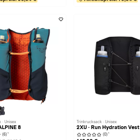
 · Unisex
Trinkrucksack · Unisex
 ALPINE 8
2XU · Run Hydration Vest
1
1
(6)
(0)