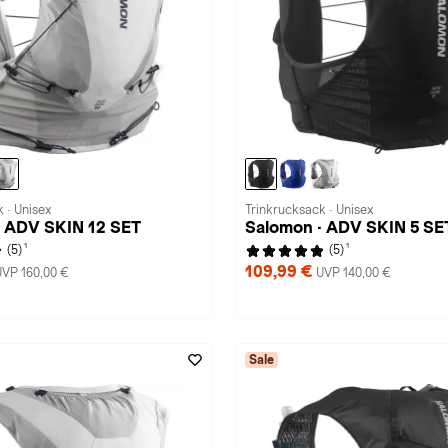
 · Unisex
Trinkrucksack · Unisex
· ADV SKIN 12 SET
Salomon · ADV SKIN 5 SE
1
1
(5)
(5)
109,99 €
UVP 160,00 €
UVP 140,00 €
Sale