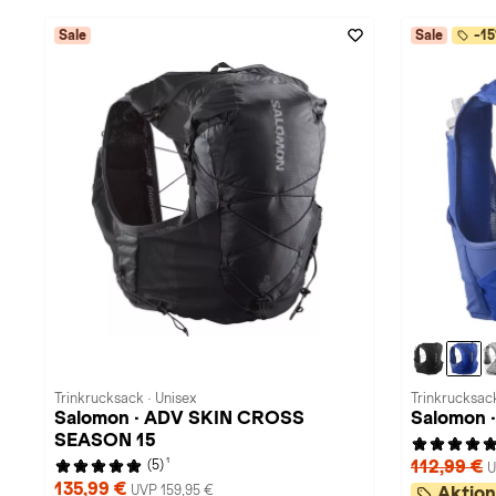
Sale
Sale
-15
Trinkrucksack · Unisex
Trinkrucksack
Salomon · ADV SKIN CROSS
Salomon 
SEASON 15
1
112,99 €
(5)
U
135,99 €
UVP 159,95 €
Aktion