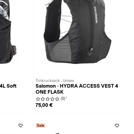
Trinkrucksack · Unisex
4L Soft
Salomon · HYDRA ACCESS VEST 4
ONE FLASK
1
(0)
75,00 €
Sale