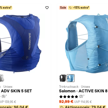
% extra²
Sale
-15% extra²
 · Unisex
Trinkrucksack · Unisex
· ADV SKIN 5 SET
Salomon · ACTIVE SKIN 8
1
1
(5)
(2)
92,99 €
VP 139,95 €
UVP 114,95 €
spreis:
96,04 €
Aktionspreis:
79,04 €