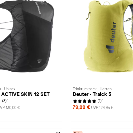
 · Unisex
Trinkrucksack · Herren
· ACTIVE SKIN 12 SET
Deuter · Traick 5
1
1
(3)
(1)
79,99 €
VP 130,00 €
UVP 124,95 €