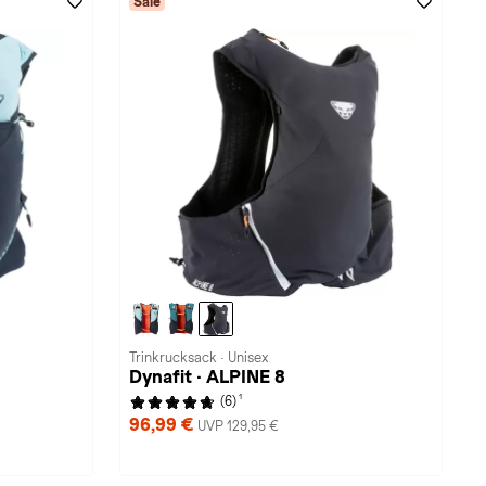
Sale
Trinkrucksack · Unisex
Dynafit · ALPINE 8
1
(6)
96,99 €
UVP 129,95 €