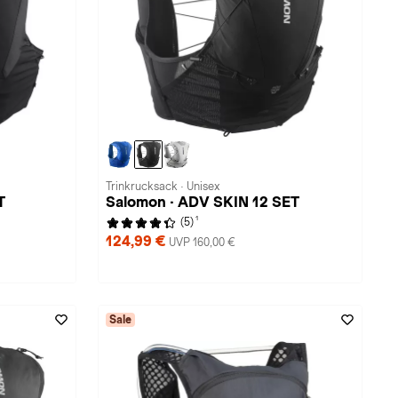
Trinkrucksack · Unisex
T
Salomon · ADV SKIN 12 SET
1
(5)
124,99 €
UVP 160,00 €
Sale