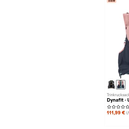
Sale
Trinkrucksack
Dynafit ·
111,99 €
U