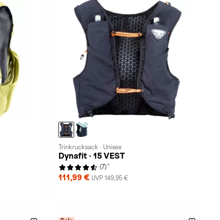
Trinkrucksack · Unisex
Dynafit · 15 VEST
1
(7)
111,99 €
UVP 149,95 €