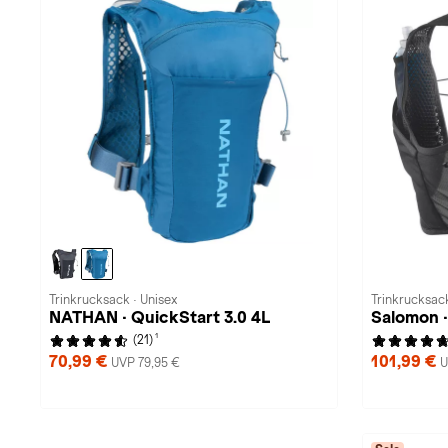
Trinkrucksack · Unisex
Trinkrucksack
NATHAN · QuickStart 3.0 4L
Salomon 
1
(21)
70,99 €
101,99 €
UVP 79,95 €
U