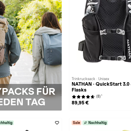
Trinkrucksack · Unisex
NATHAN · QuickStart 3.0 
YPACKS FÜR
Flasks
1
(8)
EDEN TAG
89,95 €
hhaltig
Sale
Nachhaltig