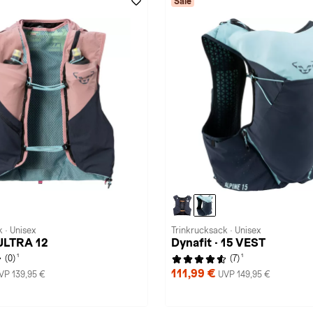
Sale
 · Unisex
Trinkrucksack · Unisex
 ULTRA 12
Dynafit · 15 VEST
1
1
(0)
(7)
111,99 €
VP 139,95 €
UVP 149,95 €