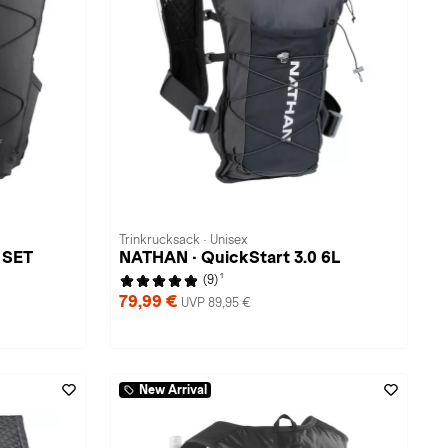
Trinkrucksack · Unisex
 SET
NATHAN · QuickStart 3.0 6L
1
(9)
79,99 €
UVP 89,95 €
New Arrival