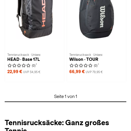
Tennisrucksack · Unisex
Tennisrucksack · Unisex
HEAD · Base 17L
Wilson · TOUR
1
1
(0)
(0)
22,99 €
66,99 €
UVP 34,95 €
UVP 79,95 €
Seite 1 von 1
Tennisrucksäcke: Ganz großes
Tennis