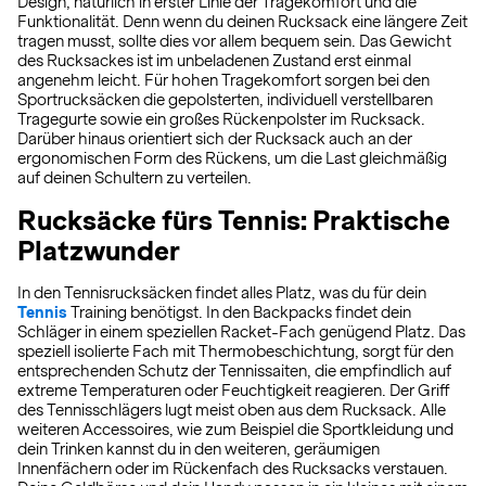
Design, natürlich in erster Linie der Tragekomfort und die
Funktionalität. Denn wenn du deinen Rucksack eine längere Zeit
tragen musst, sollte dies vor allem bequem sein. Das Gewicht
des Rucksackes ist im unbeladenen Zustand erst einmal
angenehm leicht. Für hohen Tragekomfort sorgen bei den
Sportrucksäcken die gepolsterten, individuell verstellbaren
Tragegurte sowie ein großes Rückenpolster im Rucksack.
Darüber hinaus orientiert sich der Rucksack auch an der
ergonomischen Form des Rückens, um die Last gleichmäßig
auf deinen Schultern zu verteilen.
Rucksäcke fürs Tennis: Praktische
Platzwunder
In den Tennisrucksäcken findet alles Platz, was du für dein
Tennis
Training benötigst. In den Backpacks findet dein
Schläger in einem speziellen Racket-Fach genügend Platz. Das
speziell isolierte Fach mit Thermobeschichtung, sorgt für den
entsprechenden Schutz der Tennissaiten, die empfindlich auf
extreme Temperaturen oder Feuchtigkeit reagieren. Der Griff
des Tennisschlägers lugt meist oben aus dem Rucksack. Alle
weiteren Accessoires, wie zum Beispiel die Sportkleidung und
dein Trinken kannst du in den weiteren, geräumigen
Innenfächern oder im Rückenfach des Rucksacks verstauen.