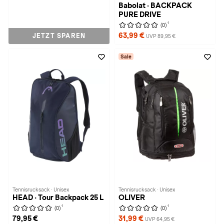
Babolat · BACKPACK
PURE DRIVE
1
(0)
63,99 €
JETZT SPAREN
UVP 89,95 €
Sale
Tennisrucksack · Unisex
Tennisrucksack · Unisex
HEAD · Tour Backpack 25 L
OLIVER
1
1
(0)
(0)
79,95 €
31,99 €
UVP 64,95 €