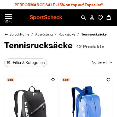
S
PERFORMANCE SALE -15% on top auf Topseller²
p
r
n
S
MENÜ
g
p
e
o
z
Zurück
Home
Ausrüstung
Rucksäcke
Tennisrucksäcke
r
u
t
Tennisrucksäcke
m
S
12 Produkte
H
c
a
h
u
e
p
Filter & Kategorien
Sortieren
c
t
k
n
Sale
Sale
h
a
t