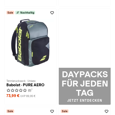
Sale
Nachhaltig
DAYPACKS
FÜR JEDEN
Tennisrucksack · Unisex
Babolat · PURE AERO
TAG
1
(0)
73,99 €
UVP 89,95 €
JETZT ENTDECKEN
Sale
Sale