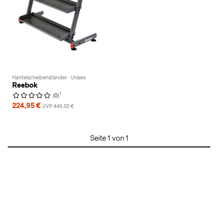
Hantelscheibenständer · Unisex
Reebok
1
(0)
224,95 €
UVP 449,00 €
Seite 1 von 1