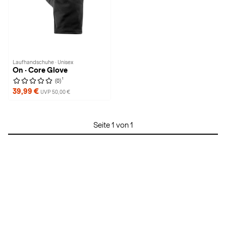
Laufhandschuhe · Unisex
On · Core Glove
1
(0)
39,99 €
UVP 50,00 €
Seite 1 von 1