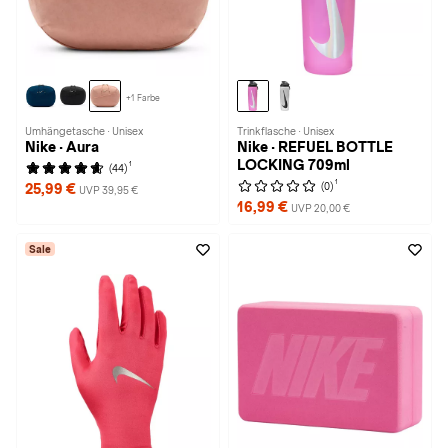
+1 Farbe
Umhängetasche · Unisex
Trinkflasche · Unisex
Nike · Aura
Nike · REFUEL BOTTLE
LOCKING 709ml
1
(44)
1
(0)
25,99 €
UVP 39,95 €
16,99 €
UVP 20,00 €
Sale