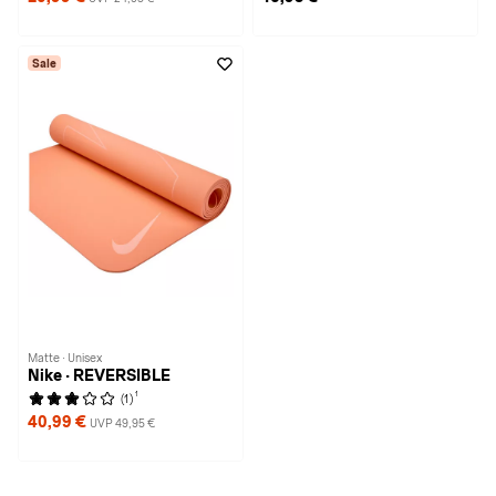
Sale
Matte · Unisex
Nike · REVERSIBLE
1
(1)
40,99 €
UVP 49,95 €