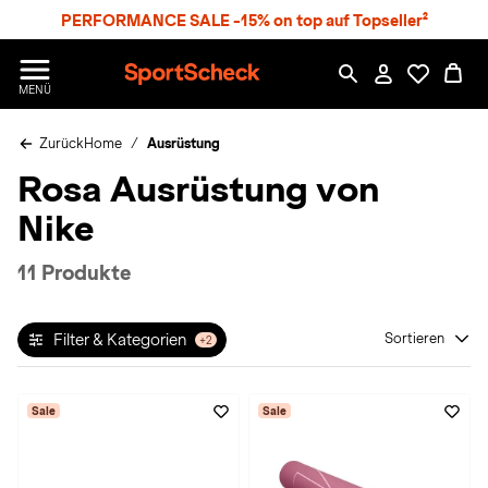
S
PERFORMANCE SALE -15% on top auf Topseller²
p
r
n
S
MENÜ
g
p
e
o
z
Zurück
Home
Ausrüstung
r
u
t
Rosa Ausrüstung von
m
S
H
c
Nike
a
h
u
e
p
c
11 Produkte
t
k
n
h
Filter & Kategorien
Sortieren
+2
a
t
Sale
Sale