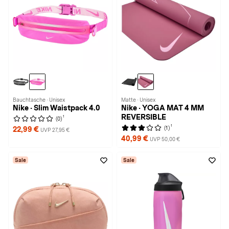
Bauchtasche · Unisex
Matte · Unisex
Nike · Slim Waistpack 4.0
Nike · YOGA MAT 4 MM
REVERSIBLE
1
(0)
1
(1)
22,99 €
UVP 27,95 €
40,99 €
UVP 50,00 €
Sale
Sale