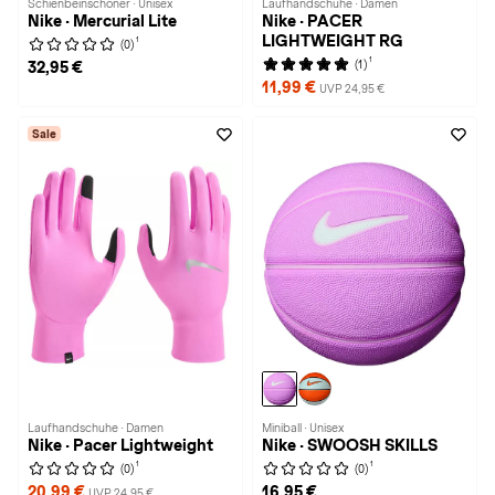
Schienbeinschoner · Unisex
Laufhandschuhe · Damen
Nike · Mercurial Lite
Nike · PACER
LIGHTWEIGHT RG
1
(0)
1
(1)
32,95 €
11,99 €
UVP 24,95 €
Sale
Laufhandschuhe · Damen
Miniball · Unisex
Nike · Pacer Lightweight
Nike · SWOOSH SKILLS
1
1
(0)
(0)
20,99 €
16,95 €
UVP 24,95 €