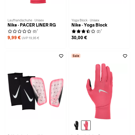
Laufhandschuhe · Unisex
Yoga Block · Unisex
Nike · PACER LINER RG
Nike · Yoga Block
1
1
(0)
(2)
9,99 €
30,00 €
UVP 19,95 €
Sale