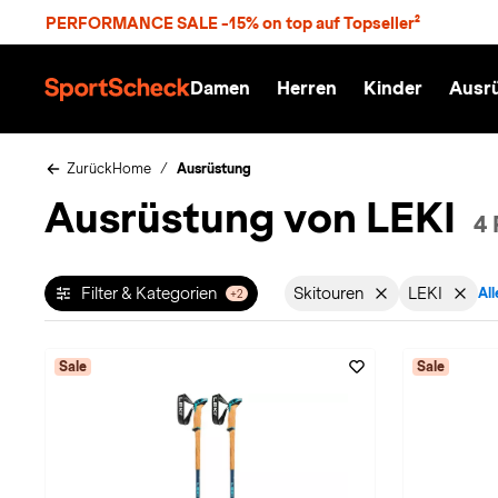
S
PERFORMANCE SALE -15% on top auf Topseller²
p
r
n
Damen
Herren
Kinder
Ausr
g
S
e
p
z
o
u
r
Zurück
Home
Ausrüstung
m
t
Ausrüstung von LEKI
H
S
4 
a
c
u
h
p
e
t
c
Filter & Kategorien
Skitouren
LEKI
All
+2
Filter aktiv für Sporta
Filter ak
k
n
h
a
Sale
Sale
t