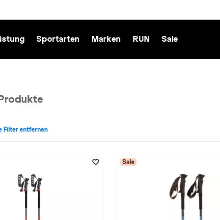
üstung
Sportarten
Marken
RUN
Sale
Produkte
e Filter entfernen
rt: Skitouren entfernen
tiv für Marke: LEKI entfernen
Sale