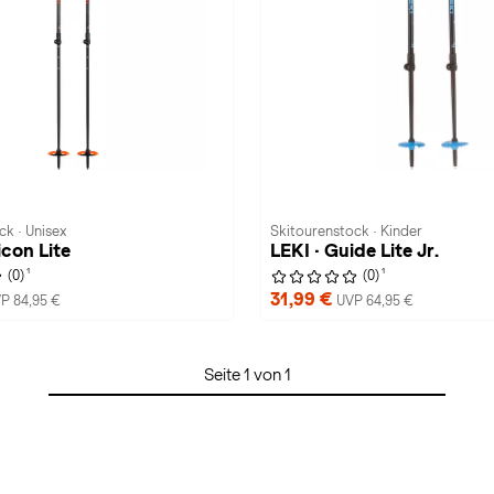
ck · Unisex
Skitourenstock · Kinder
icon Lite
LEKI · Guide Lite Jr.
1
1
(0)
(0)
31,99 €
P 84,95 €
UVP 64,95 €
Seite 1 von 1