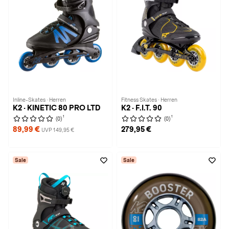
Inline-Skates · Herren
Fitness Skates · Herren
K2 · KINETIC 80 PRO LTD
K2 · F.I.T. 90
1
1
(0)
(0)
89,99 €
279,95 €
UVP 149,95 €
Sale
Sale