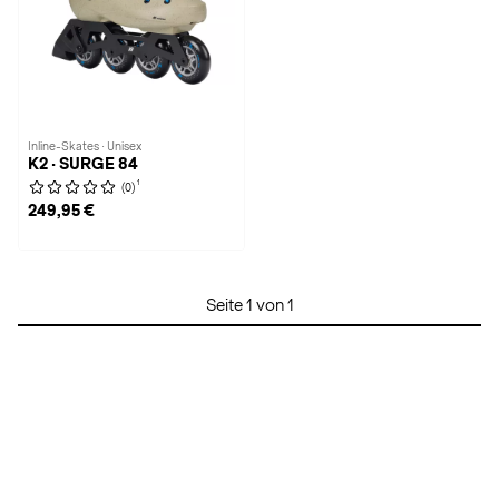
Inline-Skates · Unisex
K2 · SURGE 84
1
(0)
249,95 €
Seite 1 von 1