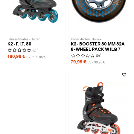
Fitness Skates · Herren
Inliner-Rollen · Unisex
K2 · F.I.T. 80
K2 · BOOSTER 80 MM 82A
8-WHEEL PACK W ILQ 7
1
(0)
1
(0)
160,99 €
UVP 199,95 €
79,99 €
UVP 99,95 €