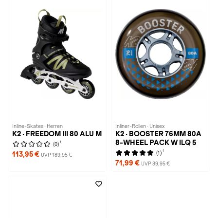
Inline-Skates · Herren
Inliner-Rollen · Unisex
K2 · FREEDOM III 80 ALU M
K2 · BOOSTER 76MM 80A
8-WHEEL PACK W ILQ 5
1
(0)
1
(1)
113,95 €
UVP 189,95 €
71,99 €
UVP 89,95 €