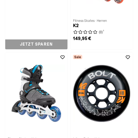
Fitness Skates · Herren
K2
1
(0)
149,95 €
JETZT SPAREN
Sale