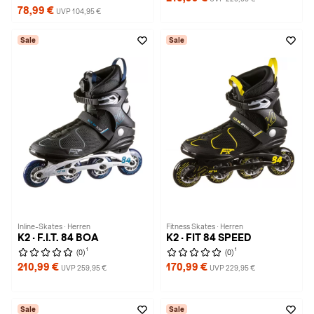
78,99 €
UVP 104,95 €
Sale
Sale
Inline-Skates · Herren
Fitness Skates · Herren
K2 · F.I.T. 84 BOA
K2 · FIT 84 SPEED
1
1
(0)
(0)
210,99 €
170,99 €
UVP 259,95 €
UVP 229,95 €
Sale
Sale