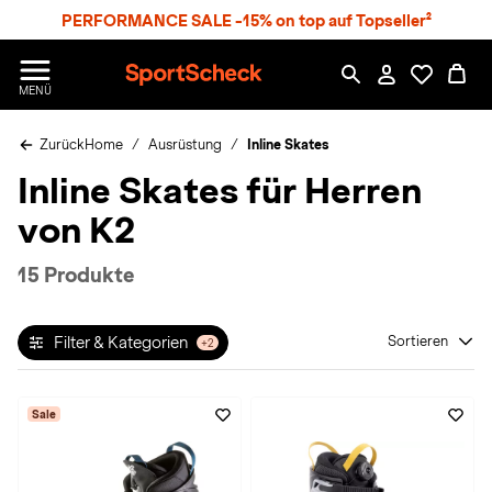
S
PERFORMANCE SALE -15% on top auf Topseller²
p
r
n
S
MENÜ
g
p
e
o
z
Zurück
Home
Ausrüstung
Inline Skates
r
u
t
Inline Skates für Herren
m
S
H
c
von K2
a
h
u
e
p
c
15 Produkte
t
k
n
h
Filter & Kategorien
Sortieren
+2
a
t
Sale