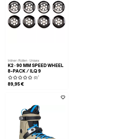
Inliner-Rollen · Unisex
K2 · 90 MM SPEED WHEEL
8-PACK / ILQ 9
1
(0)
89,95 €