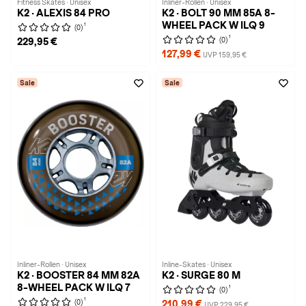
Fitness Skates · Unisex
Inliner-Rollen · Unisex
K2 · ALEXIS 84 PRO
K2 · BOLT 90 MM 85A 8-
WHEEL PACK W ILQ 9
1
(0)
1
(0)
229,95 €
127,99 €
UVP 159,95 €
Sale
Sale
Inliner-Rollen · Unisex
Inline-Skates · Unisex
K2 · BOOSTER 84 MM 82A
K2 · SURGE 80 M
8-WHEEL PACK W ILQ 7
1
(0)
1
(0)
210,99 €
UVP 229,95 €