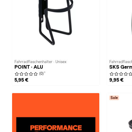
Fahrradflaschenhalter · Unisex
Fahrradflasch
POINT · ALU
SKS Germ
1
(0)
5,95 €
9,95 €
Sale