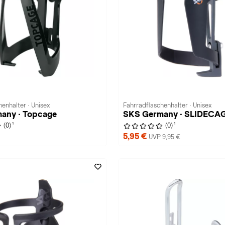
enhalter · Unisex
Fahrradflaschenhalter · Unisex
any · Topcage
SKS Germany · SLIDECA
1
1
(0)
(0)
5,95 €
UVP 9,95 €