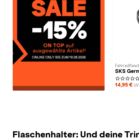
Fahrradflasch
SKS Germ
14,95 €
UV
Flaschenhalter: Und deine Tri