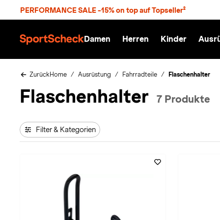
S
PERFORMANCE SALE -15% on top auf Topseller²
p
r
n
Damen
Herren
Kinder
Ausr
g
S
e
p
z
o
u
r
Zurück
Home
Ausrüstung
Fahrradteile
Flaschenhalter
m
t
Flaschenhalter
H
S
7 Produkte
a
c
u
h
p
e
t
c
Filter & Kategorien
k
n
h
a
t