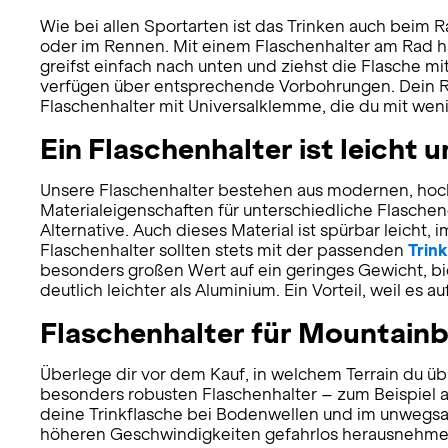
Wie bei allen Sportarten ist das Trinken auch beim Ra
oder im Rennen. Mit einem Flaschenhalter am Rad ha
greifst einfach nach unten und ziehst die Flasche m
verfügen über entsprechende Vorbohrungen. Dein Ra
Flaschenhalter mit Universalklemme, die du mit wen
Ein Flaschenhalter ist leicht u
Unsere Flaschenhalter bestehen aus modernen, hochwe
Materialeigenschaften für unterschiedliche Flaschen
Alternative. Auch dieses Material ist spürbar leicht
Flaschenhalter sollten stets mit der passenden
Trin
besonders großen Wert auf ein geringes Gewicht, bie
deutlich leichter als Aluminium. Ein Vorteil, weil es
Flaschenhalter für Mountain
Überlege dir vor dem Kauf, in welchem Terrain du übl
besonders robusten Flaschenhalter – zum Beispiel au
deine Trinkflasche bei Bodenwellen und im unwegsame
höheren Geschwindigkeiten gefahrlos herausnehmen k