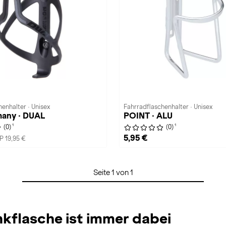
enhalter · Unisex
Fahrradflaschenhalter · Unisex
any · DUAL
POINT · ALU
1
1
(0)
(0)
5,95 €
P 19,95 €
Seite 1 von 1
nkflasche ist immer dabei