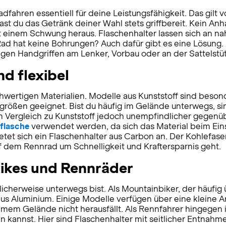
dfahren essentiell für deine Leistungsfähigkeit. Das gilt v
st du das Getränk deiner Wahl stets griffbereit. Kein An
it einem Schwung heraus. Flaschenhalter lassen sich an n
d hat keine Bohrungen? Auch dafür gibt es eine Lösung.
igen Handgriffen am Lenker, Vorbau oder an der Sattelstü
nd flexibel
rtigen Materialien. Modelle aus Kunststoff sind besonder
größen geeignet. Bist du häufig im Gelände unterwegs, si
, im Vergleich zu Kunststoff jedoch unempfindlicher gegen
kflasche
verwendet werden, da sich das Material beim Eins
tet sich ein Flaschenhalter aus Carbon an. Der Kohlefaser
 auf dem Rennrad um Schnelligkeit und Kraftersparnis geht.
bikes und Rennräder
icherweise unterwegs bist. Als Mountainbiker, der häufig 
s Aluminium. Einige Modelle verfügen über eine kleine Ar
m Gelände nicht herausfällt. Als Rennfahrer hingegen ist
annst. Hier sind Flaschenhalter mit seitlicher Entnahme 