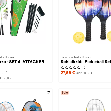
t · Unisex
Beachballset · Unisex
orro · SET 4-ATTACKER
Schildkröt · Pickleball Se
1
(0)
1
27,99 €
(0)
UVP 39,95 €
P 59,95 €
Sale