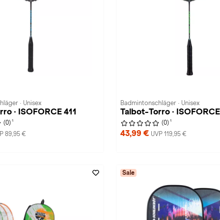
läger · Unisex
Badmintonschläger · Unisex
orro · ISOFORCE 411
Talbot-Torro · ISOFORCE
1
1
(0)
(0)
43,99 €
P 89,95 €
UVP 119,95 €
Sale