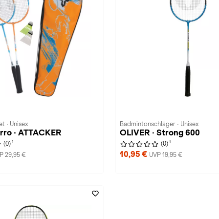
t · Unisex
Badmintonschläger · Unisex
orro · ATTACKER
OLIVER · Strong 600
1
1
(0)
(0)
10,95 €
P 29,95 €
UVP 19,95 €