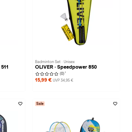
Badminton Set · Unisex
 511
OLIVER · Speedpower 850
1
(0)
15,99 €
UVP 34,95 €
Sale