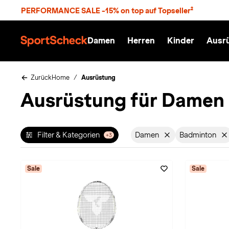
S
PERFORMANCE SALE -15% on top auf Topseller²
p
r
n
Damen
Herren
Kinder
Ausr
g
S
e
p
z
o
u
r
Zurück
Home
Ausrüstung
m
t
Ausrüstung für Damen 
H
S
a
c
u
h
p
e
t
c
Filter & Kategorien
Damen
Badminton
+3
Filter aktiv für Geschl
Filter a
k
n
h
a
Sale
Sale
t