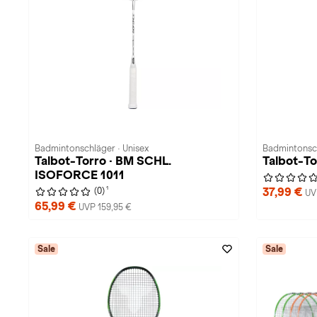
Badmintonschläger · Unisex
Badmintonsch
Talbot-Torro · BM SCHL.
Talbot-T
ISOFORCE 1011
1
37,99 €
(0)
UV
65,99 €
UVP 159,95 €
Sale
Sale