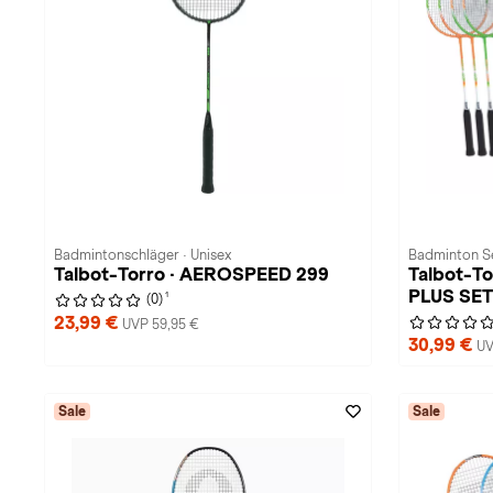
Badmintonschläger · Unisex
Badminton Se
Talbot-Torro · AEROSPEED 299
Talbot-T
PLUS SET
1
(0)
23,99 €
UVP 59,95 €
30,99 €
UV
Sale
Sale