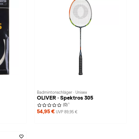
Badmintonschläger · Unisex
OLIVER · Spektros 305
1
(0)
54,95 €
UVP 89,95 €