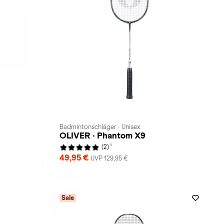
Badmintonschläger · Unisex
OLIVER · Phantom X9
1
(2)
49,95 €
UVP 129,95 €
Sale