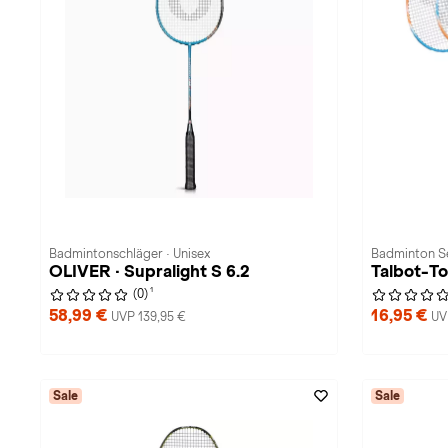
Badmintonschläger · Unisex
Badminton Se
OLIVER · Supralight S 6.2
Talbot-T
1
(0)
58,99 €
16,95 €
UVP 139,95 €
UV
Sale
Sale