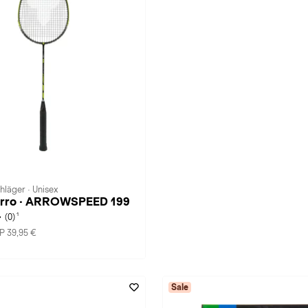
läger · Unisex
orro · ARROWSPEED 199
1
(0)
P 39,95 €
Sale