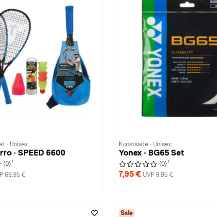
t · Unisex
Kunstsaite · Unisex
rro · SPEED 6600
Yonex · BG65 Set
1
1
(0)
(0)
7,95 €
P 69,95 €
UVP 9,95 €
Sale