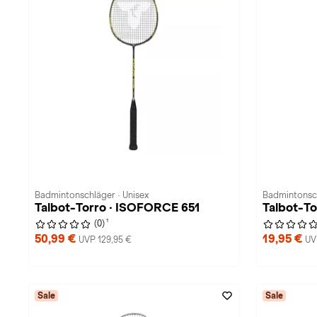
Badmintonschläger · Unisex
Badmintonsch
Talbot-Torro · ISOFORCE 651
Talbot-T
1
(0)
50,99 €
19,95 €
UVP 129,95 €
UV
Sale
Sale