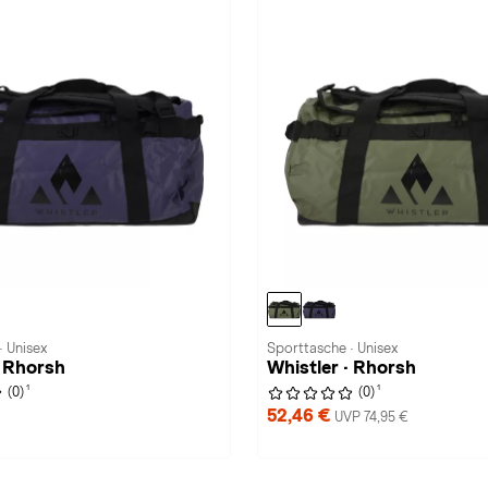
· Unisex
Sporttasche · Unisex
· Rhorsh
Whistler · Rhorsh
1
1
(0)
(0)
52,46 €
UVP 74,95 €