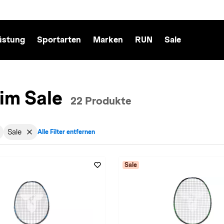
üstung
Sportarten
Marken
RUN
Sale
im Sale
22 Produkte
Sale
Alle Filter entfernen
echt: Damen entfernen
ktiv für Sportart: Badminton entfernen
Filter aktiv für Sale: Sale entfernen
Sale