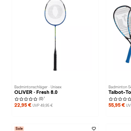
Badmintonschläger · Unisex
Badminton Se
OLIVER · Fresh 8.0
Talbot-To
1
(0)
22,95 €
55,95 €
UVP 49,95 €
UV
Sale