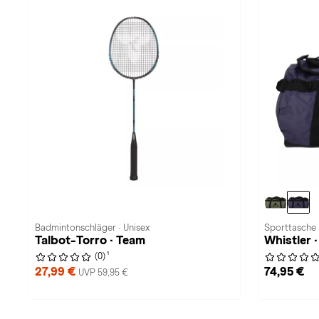
Badmintonschläger · Unisex
Sporttasche 
Talbot-Torro · Team
Whistler 
1
(0)
27,99 €
74,95 €
UVP 59,95 €