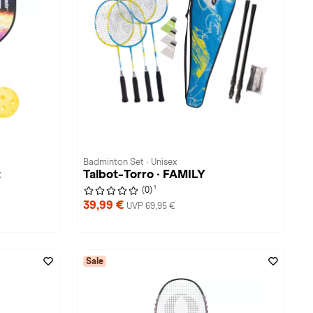
Badminton Set · Unisex
t
Talbot-Torro · FAMILY
1
(0)
39,99 €
UVP 69,95 €
Sale